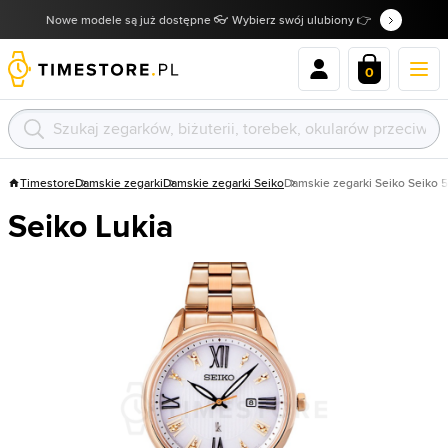
Nowe modele są już dostępne 👓 Wybierz swój ulubiony 👉
0
Timestore
Damskie zegarki
Damskie zegarki Seiko
Damskie zegarki Seiko Seiko 5
Seiko Lukia