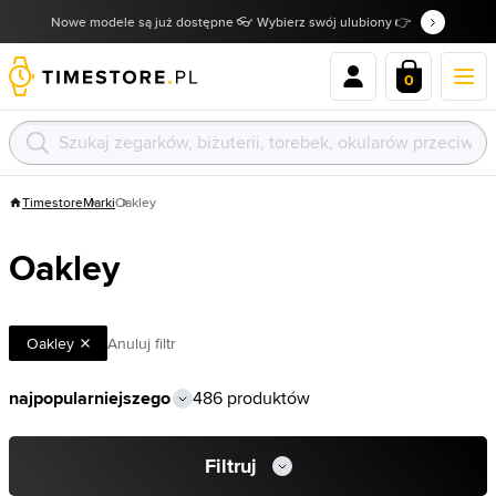
Nowe modele są już dostępne 👓 Wybierz swój ulubiony 👉
0
Timestore
Marki
Oakley
Oakley
Oakley
Anuluj filtr
486 produktów
Filtruj