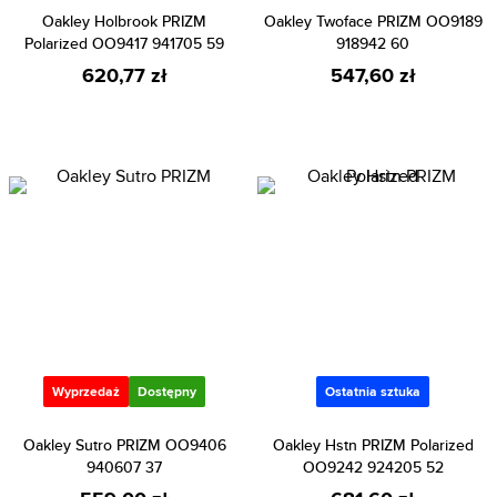
Oakley Holbrook PRIZM
Oakley Twoface PRIZM OO9189
Polarized OO9417 941705 59
918942 60
620,77 zł
547,60 zł
Wyprzedaż
Dostępny
Ostatnia sztuka
Oakley Sutro PRIZM OO9406
Oakley Hstn PRIZM Polarized
940607 37
OO9242 924205 52