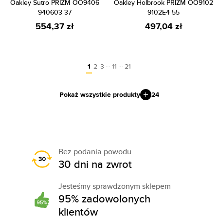
Oakley Sutro PRIZM OO9406
Oakley Holbrook PRIZM OO9102
940603 37
9102E4 55
554,37 zł
497,04 zł
…
…
1
2
3
11
21
Pokaż wszystkie produkty
24
Bez podania powodu
30 dni na zwrot
Jesteśmy sprawdzonym sklepem
95% zadowolonych
klientów