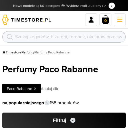
Nowe modele są już dostępne 👓 Wybierz swój ulubiony 👉
0
Timestore
Perfumy
Perfumy Paco Rabanne
Perfumy Paco Rabanne
Paco Rabanne
Anuluj filtr
158 produktów
Filtruj