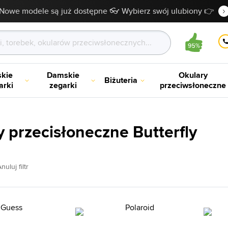
Nowe modele są już dostępne 👓 Wybierz swój ulubiony 👉
kie
Damskie
Okulary
Biżuteria
arki
zegarki
przeciwsłoneczne
y przecisłoneczne Butterfly
nuluj filtr