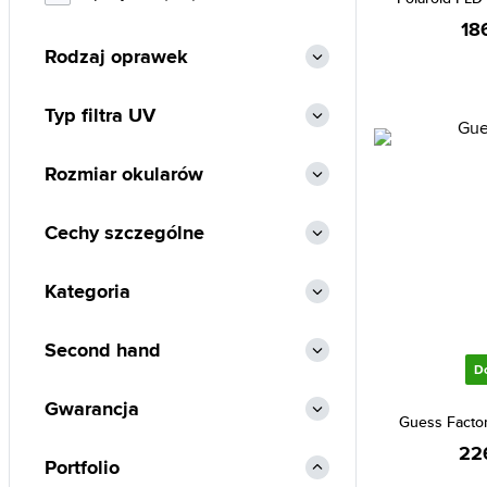
Vogue (2)
18
Rodzaj oprawek
Web (1)
Zac Posen (1)
Typ filtra UV
Rozmiar okularów
Cechy szczególne
Kategoria
Second hand
D
Gwarancja
Guess Facto
22
Portfolio