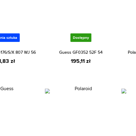
nia sztuka
Dostępny
4176/S/X 807 WJ 56
Guess GF0352 52F 54
Pola
1,83 zł
195,11 zł