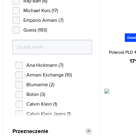
Ray-Ban (6)
Michael Kors (17)
Emporio Armani (7)
Guess (193)
Ostat
Polaroid PLD 
17
Ana Hickmann (7)
Armani Exchange (10)
Blumarine (2)
Bolon (3)
Calvin Klein (1)
Calvin Klein Jeans (1)
Carolina Herrera (20)
Przeznaczenie
Carrera (6)