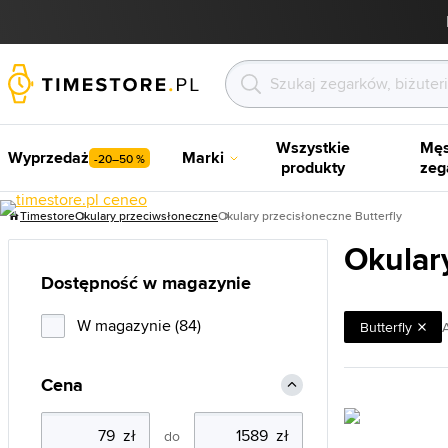
Wszystkie
Męs
Wyprzedaż
Marki
-20–50 %
produkty
zeg
Timestore
Okulary przeciwsłoneczne
Okulary przecisłoneczne Butterfly
Okular
Dostępność w magazynie
W magazynie (84)
Butterfly
A
Cena
do