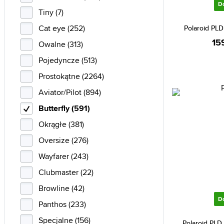
D
Levi's (2)
Tiny (7)
Longchamp (2)
Cat eye (252)
Polaroid PLD
15
Michael Kors (17)
Owalne (313)
Oakley (3)
Pojedyncze (513)
Polaroid (110)
Prostokątne (2264)
Police (2)
Aviator/Pilot (894)
Polo Ralph Lauren (1)
Butterfly (591)
Ralph by Ralph Lauren (1)
Okrągłe (381)
Ralph Lauren (4)
Oversize (276)
Ray-Ban (6)
Wayfarer (243)
Swarovski (1)
Clubmaster (22)
Tom Ford (2)
Browline (42)
D
Tommy Hilfiger (19)
Panthos (233)
Tommy Jeans (1)
Specjalne (156)
Polaroid PLD