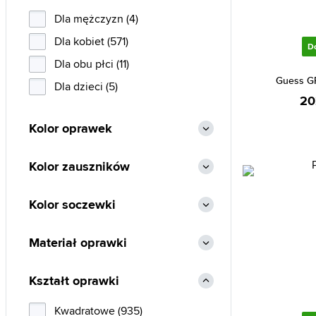
Christian Dior (20)
Dla mężczyzn (4)
Diesel (2)
Dla kobiet (571)
D
Emporio Armani (7)
Dla obu płci (11)
Guess G
Escada (2)
Dla dzieci (5)
20
Fossil (33)
Kolor oprawek
Furla (9)
Gant (7)
Kolor zauszników
Guess (193)
Guess by Marciano (21)
Kolor soczewki
Guess Factory (33)
Materiał oprawki
Hugo Boss (10)
Jimmy Choo (22)
Kształt oprawki
Karl Lagerfeld (1)
Kate Spade (6)
Kwadratowe (935)