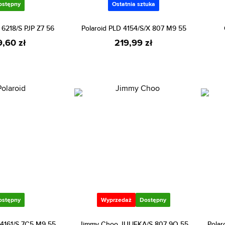
ostępny
Ostatnia sztuka
 6218/S PJP Z7 56
Polaroid PLD 4154/S/X 807 M9 55
9,60 zł
219,99 zł
ostępny
Wyprzedaż
Dostępny
 4161/S 7C5 M9 55
Jimmy Choo JULIEKA/S 807 9O 55
Polar