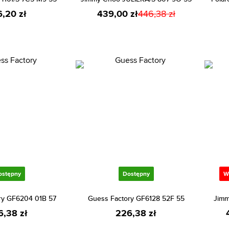
6,20 zł
439,00 zł
446,38 zł
ostępny
Dostępny
W
ry GF6204 01B 57
Guess Factory GF6128 52F 55
Jimm
6,38 zł
226,38 zł