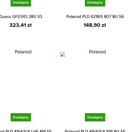
Dostępny
Dostępny
Guess GF0343 28U 53
Polaroid PLD 6218/S 807 WJ 56
323,41 zł
148,90 zł
Dostępny
Dostępny
oid PLD 4154/S/X LHF M9 55
Polaroid PLD 4154/S/X PJP WJ 55