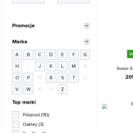
Promocje
Marka
A
B
C
D
E
F
G
D
I
N
H
J
K
L
M
Guess G
20
Q
U
O
P
R
S
T
X
Y
V
W
Z
Top marki
Polaroid (110)
Oakley (3)