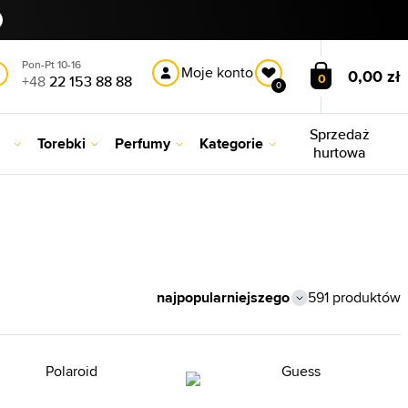
Pon-Pt 10-16
Moje konto
0,00 zł
0
+48
22 153 88 88
0
Sprzedaż
Torebki
Perfumy
Kategorie
hurtowa
591 produktów