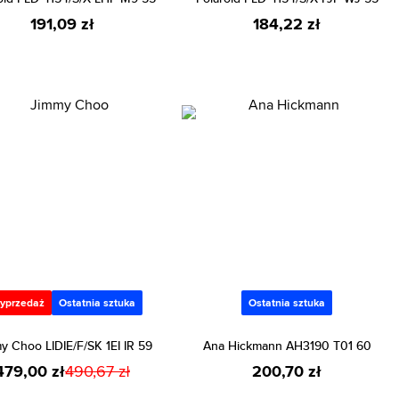
191,09 zł
184,22 zł
yprzedaż
Ostatnia sztuka
Ostatnia sztuka
y Choo LIDIE/F/SK 1EI IR 59
Ana Hickmann AH3190 T01 60
479,00 zł
490,67 zł
200,70 zł