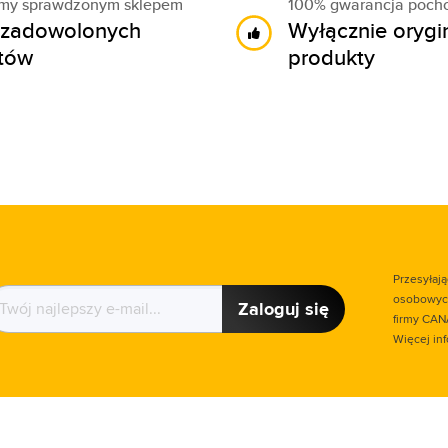
śmy sprawdzonym sklepem
100% gwarancja poch
zadowolonych
Wyłącznie orygi
ntów
produkty
Przesyłaj
osobowych
Zaloguj się
firmy CAN
Więcej in