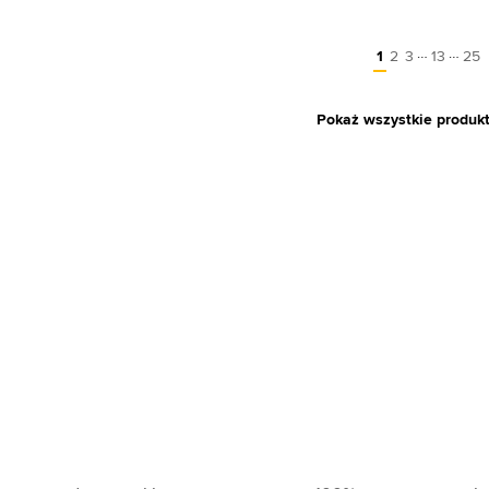
…
…
1
2
3
13
25
Pokaż wszystkie produk