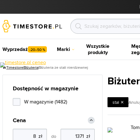
Wszystkie
Męs
Wyprzedaż
Marki
-20–50 %
produkty
zeg
Timestore
Biżuteria
Biżuteria ze stali nierdzewnej
Biżuter
Dostępność w magazynie
W magazynie (1482)
stal
Anuluj 
Cena
do