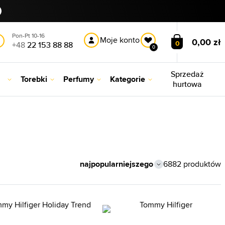
Pon-Pt 10-16
Moje konto
0,00 zł
0
+48
22 153 88 88
0
Sprzedaż
Torebki
Perfumy
Kategorie
hurtowa
6882 produktów