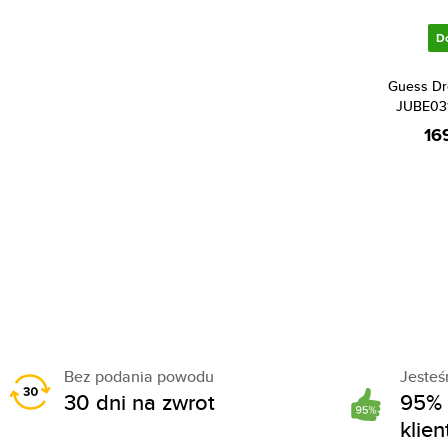
D
Guess Dr
JUBE03
16
Bez podania powodu
Jeste
30 dni na zwrot
95% 
klie