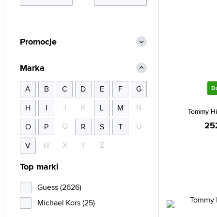
Promocje
Marka
A
B
C
D
E
F
G
D
J
K
N
H
I
L
M
Tommy Hi
25
Q
U
O
P
R
S
T
W
X
Y
Z
V
Top marki
Guess (2626)
Michael Kors (25)