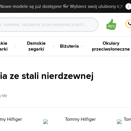
Nowe modele są już dostępne 👓 Wybierz swój ulubiony 👉
kie
Damskie
Okulary
Biżuteria
arki
zegarki
przeciwsłoneczne
ia ze stali nierdzewnej
filtr