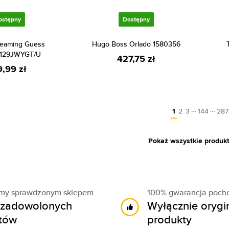
ostępny
Dostępny
eaming Guess
Hugo Boss Orlado 1580356
129JWYGT/U
427,75 zł
9,99 zł
…
…
1
2
3
144
287
Pokaż wszystkie produk
śmy sprawdzonym sklepem
100% gwarancja poch
zadowolonych
Wyłącznie orygi
ntów
produkty