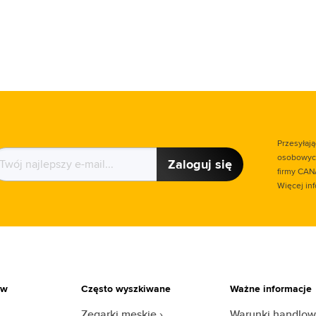
Przesyłaj
osobowych
Zaloguj się
firmy CAN
Więcej in
ów
Często wyszkiwane
Ważne informacje
Zegarki męskie
Warunki handlo