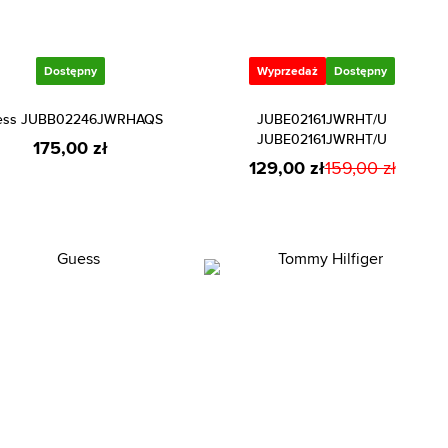
Dostępny
Wyprzedaż
Dostępny
ess JUBB02246JWRHAQS
JUBE02161JWRHT/U
JUBE02161JWRHT/U
175,00 zł
129,00 zł
159,00 zł