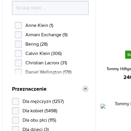
Anne Klein (1)
Armani Exchange (9)
Bering (28)
Calvin Klein (306)
D
Christian Lacroix (31)
Tommy Hilfig
Daniel Wellington (178)
24
Diesel (105)
Przeznaczenie
Emily Westwood (82)
Emporio Armani (143)
Dla mężczyzn (1257)
Esprit (36)
Dla kobiet (5498)
Fossil (586)
Dla obu płci (115)
Guess (2626)
Dla dzieci (3)