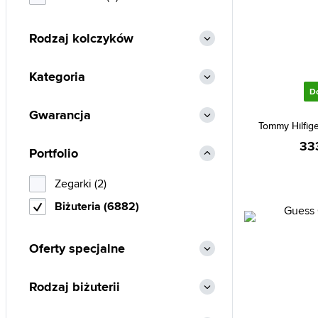
Hugo Boss (177)
Rodzaj kolczyków
Invicta (7)
Lacoste (76)
Kategoria
Marc Malone (160)
D
Michael Kors (25)
Gwarancja
Tommy Hilfig
Monomen (22)
33
Portfolio
Olivia Burton (9)
Paul Hewitt (26)
Zegarki (2)
Paul McNeal (33)
Biżuteria (6882)
Police (356)
Roccobarocco (12)
Oferty specjalne
Rosefield (232)
Rodzaj biżuterii
Sector (5)
Skagen (206)