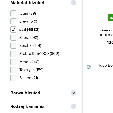
Materiał biżuterii
Swarovski (1)
tytan (39)
Tommy Hilfiger (957)
D
drewno (1)
TS (281)
stal (6882)
Victoria Walls (166)
Guess C
JUBE02
Skóra (981)
12
Koraliki (144)
Srebro 925/1000 (802)
Metal (440)
Tekstylia (159)
Silikon (21)
Barwa biżuterii
Rodzaj kamienia