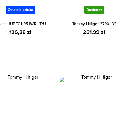
Ostatnia sztuka
Dostępny
ess JUBE01195JWRHT/U
Tommy Hilfiger 2790433
126,88 zł
261,99 zł