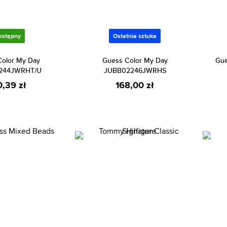
ostępny
Ostatnia sztuka
olor My Day
Guess Color My Day
Gu
244JWRHT/U
JUBB02246JWRHS
0,39 zł
168,00 zł