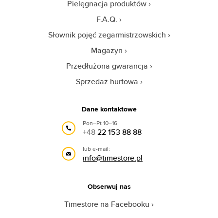
Pielęgnacja produktów
F.A.Q.
Słownik pojęć zegarmistrzowskich
Magazyn
Przedłużona gwarancja
Sprzedaż hurtowa
Dane kontaktowe
Pon–Pt 10–16
+48
22 153 88 88
lub e-mail:
info@timestore.pl
Obserwuj nas
Timestore na Facebooku