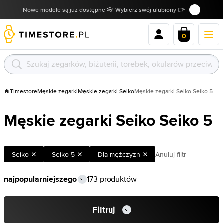
Nowe modele są już dostępne 👓 Wybierz swój ulubiony 👉
0
Timestore
Męskie zegarki
Męskie zegarki Seiko
Męskie zegarki Seiko Seiko 5
Męskie zegarki Seiko Seiko 5
Seiko
Seiko 5
Dla mężczyzn
Anuluj filtr
173 produktów
Filtruj