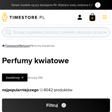
Nowe modele są już dostępne 👓 Wybierz swój ulubiony 👉
0
Timestore
Perfumy
Perfumy kwiatowe
Perfumy kwiatowe
kwiatowy
Anuluj filtr
4042 produktów
Filtruj