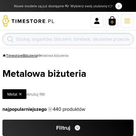
Nowe modele są już dostępne 👓 Wybierz swój ulubiony 👉
0
Timestore
Biżuteria
Metalowa biżuteria
Metalowa biżuteria
Metal
Anuluj filtr
440 produktów
Filtruj