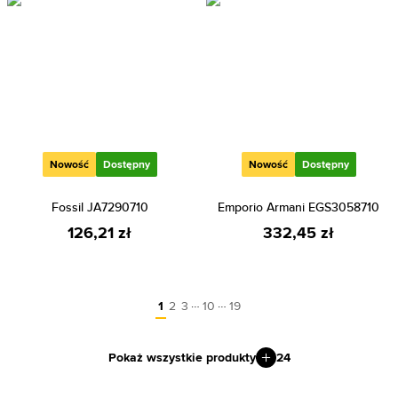
Nowość
Dostępny
Nowość
Dostępny
Fossil JA7290710
Emporio Armani EGS3058710
126,21 zł
332,45 zł
…
…
1
2
3
10
19
Pokaż wszystkie produkty
24