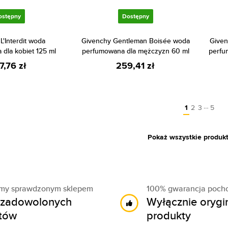
ostępny
Dostępny
L'Interdit woda
Givenchy Gentleman Boisée woda
Given
dla kobiet 125 ml
perfumowana dla mężczyzn 60 ml
perfu
7,76 zł
259,41 zł
…
1
2
3
5
Pokaż wszystkie produk
śmy sprawdzonym sklepem
100% gwarancja poch
zadowolonych
Wyłącznie orygi
ntów
produkty