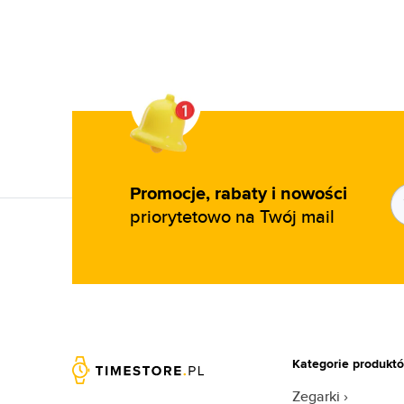
Caudalie (1)
Cerruti (20)
Clarins (3)
Clean (57)
Clinique (18)
Coach (47)
Promocje, rabaty i nowości
Costume National (11)
priorytetowo na Twój mail
Coty (8)
Courreges (12)
Creed (65)
Cristiano Ronaldo (18)
Cuba (102)
Kategorie produkt
Custo Barcelona (1)
David Beckham (51)
Zegarki