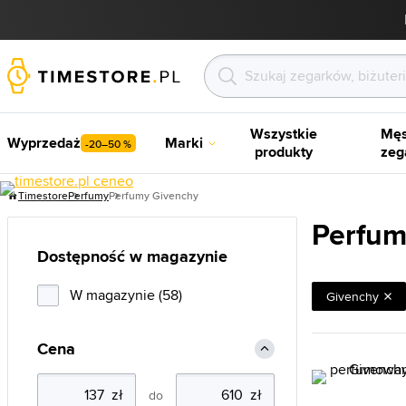
Wszystkie
Męs
Wyprzedaż
Marki
-20–50 %
produkty
zeg
Timestore
Perfumy
Perfumy Givenchy
Perfum
Dostępność w magazynie
W magazynie (58)
Givenchy
Cena
do