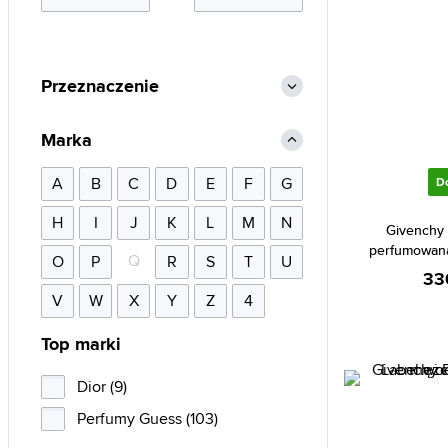
Przeznaczenie
Marka
A
B
C
D
E
F
G
D
H
I
J
K
L
M
N
Givenchy
perfumowana
Q
O
P
R
S
T
U
33
V
W
X
Y
Z
4
Top marki
Dior (9)
Perfumy Guess (103)