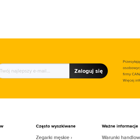
Przesyłaj
osobowych
Zaloguj się
firmy CAN
Więcej in
ów
Często wyszkiwane
Ważne informacje
Zegarki męskie
Warunki handlo