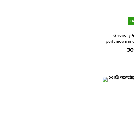
Bentley (23)
Betsey Johnson (1)
D
Beyonce (5)
Bijan (2)
Givenchy 
perfumowana d
Bill Blass (4)
30
Biotherm (3)
Blumarine (1)
Bob Mackie (1)
Bond No. 9 (72)
Bottega Veneta (18)
Boucheron (39)
Bourjois (8)
Britney Spears (36)
Bruno Banani (82)