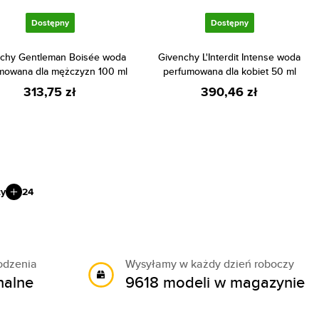
Dostępny
Dostępny
chy Gentleman Boisée woda
Givenchy L'Interdit Intense woda
mowana dla mężczyzn 100 ml
perfumowana dla kobiet 50 ml
313,75 zł
390,46 zł
ty
24
odzenia
Wysyłamy w każdy dzień roboczy
nalne
9618 modeli w magazynie