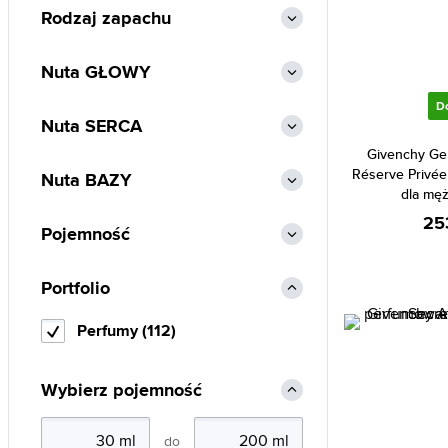
Rodzaj zapachu
Al Haramain (211)
Alexander McQueen (1)
Nuta GŁOWY
Alexandre.J (27)
D
Alfred Sung (10)
Nuta SERCA
Alyssa Ashley (85)
Givenchy Ge
Réserve Privé
Nuta BAZY
Amouage (87)
dla mę
Angel Schlesser (27)
25
Pojemność
Animale (1)
Anna Sui (18)
Portfolio
Annayake (9)
Perfumy (112)
Annick Goutal (55)
Antonio Banderas (69)
Wybierz pojemność
Antonio Puig (9)
Aquolina (19)
do