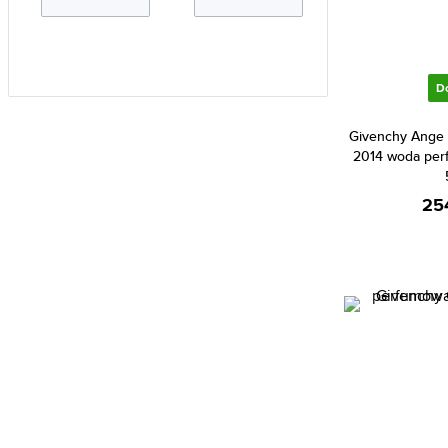
Aramis (5)
Ariana Grande (29)
Aristocrazy (5)
D
Armaf (217)
Givenchy Ange 
Armand Basi (18)
2014 woda per
Armani (Giorgio Armani) (191)
25
Atkinsons (35)
Avril Lavigne (3)
Azzaro (77)
Baldessarini (32)
Balenciaga (2)
Banana Republic (51)
Bebe (7)
Benetton (43)