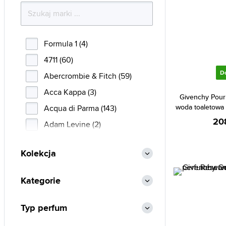
Formula 1 (4)
4711 (60)
D
Abercrombie & Fitch (59)
Acca Kappa (3)
Givenchy Pour
woda toaletowa
Acqua di Parma (143)
20
Adam Levine (2)
Adidas (139)
Kolekcja
Adolfo Dominguez (43)
Afnan (92)
Kategorie
Agent Provocateur (10)
Aigner (45)
Typ perfum
Ajmal (155)