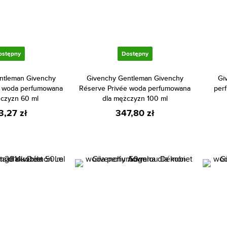
ostępny
Dostępny
ntleman Givenchy
Givenchy Gentleman Givenchy
Gi
e woda perfumowana
Réserve Privée woda perfumowana
per
żczyzn 60 ml
dla mężczyzn 100 ml
3,27 zł
347,80 zł