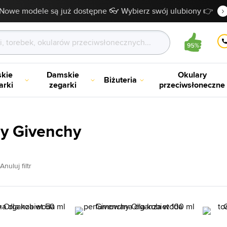
Nowe modele są już dostępne 👓 Wybierz swój ulubiony 👉
kie
Damskie
Okulary
Biżuteria
arki
zegarki
przeciwsłoneczne
y Givenchy
Anuluj filtr