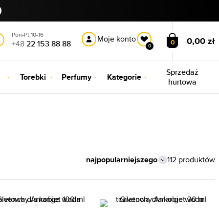
Pon-Pt 10-16
Moje konto
0,00 zł
0
+48
22 153 88 88
0
Sprzedaż
Torebki
Perfumy
Kategorie
hurtowa
112 produktów