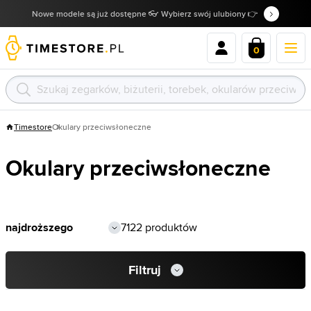
Nowe modele są już dostępne 👓 Wybierz swój ulubiony 👉
0
Timestore
Okulary przeciwsłoneczne
Okulary przeciwsłoneczne
7122 produktów
Filtruj