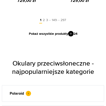
729,00 zł
729,00 zł
…
…
1
2
3
149
297
Pokaż wszystkie produkty
24
Okulary przeciwsłoneczne -
najpopularniejsze kategorie
Polaroid