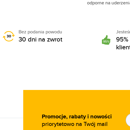
odporne na uderzenia
Scuderia Ferrari (24)
Seiko (874)
Seiko 5 (1)
Bez podania powodu
Jeste
Skagen (71)
30 dni na zwrot
95% 
Smart (3)
klie
Storm (127)
Superga (3)
Suunto (7)
Swatch (61)
Swiss Alpine Military (196)
Swiss Military (31)
Swiss Military by Chrono (86)
Promocje, rabaty i nowości
Swiss Military Hanowa (163)
priorytetowo na Twój mail
Timberland (469)