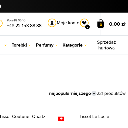
Pon-Pt 10-16
Moje konto
0,00 zł
0
+48
22 153 88 88
0
Sprzedaż
Torebki
Perfumy
Kategorie
hurtowa
221 produktów