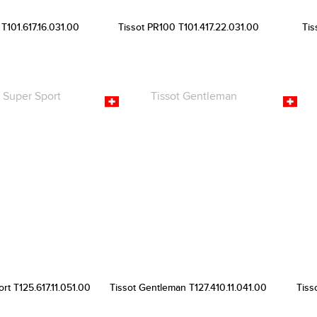
T101.617.16.031.00
Tissot PR100 T101.417.22.031.00
Tis
rt T125.617.11.051.00
Tissot Gentleman T127.410.11.041.00
Tiss