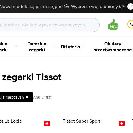
Nowe modele są już dostępne 👓 Wybierz swój ulubiony 👉
kie
Damskie
Okulary
Biżuteria
arki
zegarki
przeciwsłoneczne
zegarki Tissot
Dla mężczyzn
Anuluj filtr