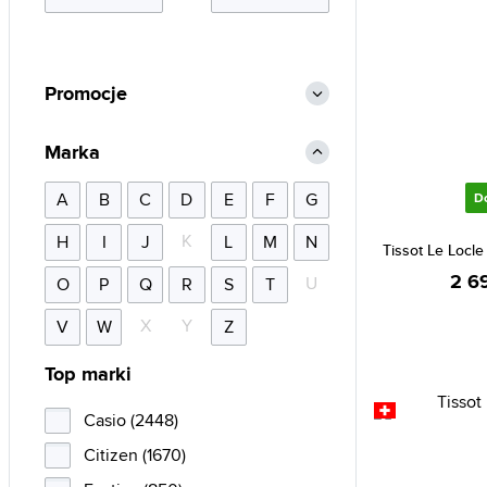
Promocje
Marka
A
B
C
D
E
F
G
D
K
H
I
J
L
M
N
Tissot Le Locl
2 6
U
O
P
Q
R
S
T
X
Y
V
W
Z
Top marki
Casio (2448)
Citizen (1670)