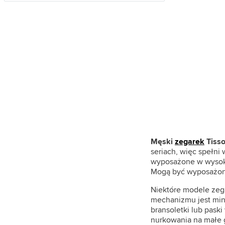
MVMT (117)
Nautica (141)
Orient (467)
Paul Hewitt (28)
Paul McNeal (48)
Philip Watch (5)
Philipp Plein (12)
Pierre Cardin (22)
Police (300)
Męski
zegarek
Tisso
seriach, więc spełni
Pulsar (110)
wyposażone w wysokie
Mogą być wyposażone
Q&Q (10)
Roccobarocco (18)
Niektóre modele zeg
mechanizmu jest mini
Roneberg (4)
bransoletki lub paski
nurkowania na małe g
S.Oliver (40)