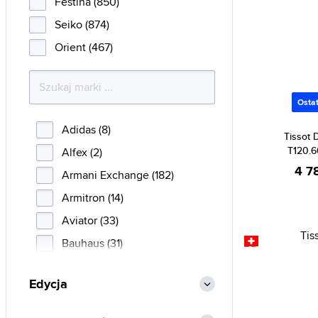
Festina (850)
Seiko (874)
Orient (467)
Ostat
Adidas (8)
Tissot 
T120.6
Alfex (2)
4 7
Armani Exchange (182)
Armitron (14)
Aviator (33)
Bauhaus (31)
Bering (94)
Edycja
Boccia Titanium (169)
Breil (1)