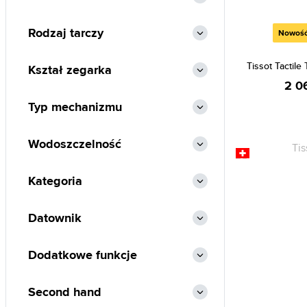
Elysee (1)
Rodzaj tarczy
Nowoś
Emporio Armani (370)
Esprit (53)
Tissot Tactile
Kształ zegarka
Festina (850)
2 0
Fossil (489)
Typ mechanizmu
Frederic Graff (70)
Wodoszczelność
Furla (1)
Gant (174)
Kategoria
Guess (748)
Guess Collection (2)
Datownik
Hamilton (25)
Dodatkowe funkcje
Heinrichssohn (9)
Hugo Boss (565)
Second hand
Ingersoll (23)