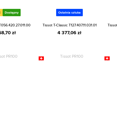
ć
Dostępny
Ostatnia sztuka
 T056.420.27.011.00
Tissot T-Classic T127.407.11.031.01
Tisso
68,70 zł
4 377,06 zł