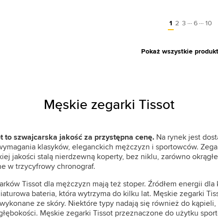
…
…
1
2
3
6
10
Pokaż wszystkie produk
Męskie zegarki Tissot
t to szwajcarska jakość za przystępna cenę.
Na rynek jest dost
 wymagania klasyków, eleganckich mężczyzn i sportowców. Zega
j jakości stalą nierdzewną koperty, bez niklu, zarówno okrągłe,
 w trzycyfrowy chronograf.
arków Tissot dla mężczyzn mają też stoper. Źródłem energii dl
aturowa bateria, która wytrzyma do kilku lat. Męskie zegarki Ti
 wykonane ze skóry. Niektóre typy nadają się również do kąpieli,
łębokości. Męskie zegarki Tissot przeznaczone do użytku spor