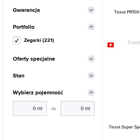
Invicta (1787)
Gwarancja
Tissot PR100 
Iron Annie (78)
Portfolio
Iwood Real Wood (1)
Jacques Lemans (58)
Zegarki (221)
Junkers (3)
Just Cavalli (15)
Oferty specjalne
Lacoste (240)
Stan
Lee Cooper (17)
Lorus (349)
Wybierz pojemność
Luminox (208)
Lumir (51)
do
Marc Malone (24)
Maserati (186)
Tissot Super Spo
Michael Kors (178)