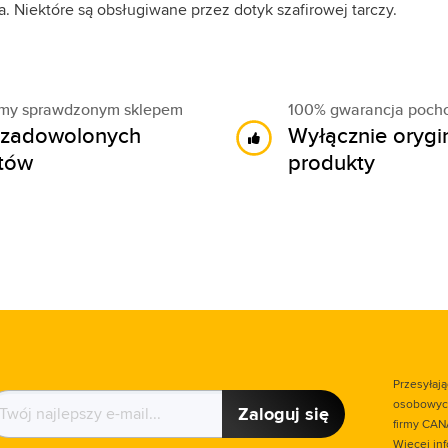
. Niektóre są obsługiwane przez dotyk szafirowej tarczy.
śmy sprawdzonym sklepem
100% gwarancja poch
zadowolonych
Wyłącznie orygi
ntów
produkty
Przesyłaj
osobowych
Zaloguj się
firmy CAN
Więcej in