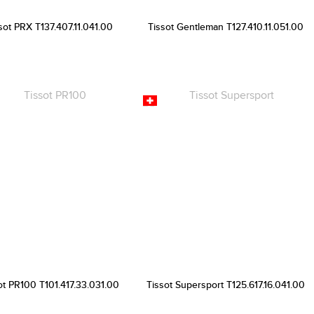
sot PRX T137.407.11.041.00
Tissot Gentleman T127.410.11.051.00
ot PR100 T101.417.33.031.00
Tissot Supersport T125.617.16.041.00