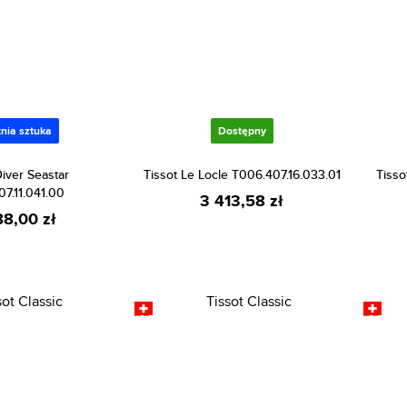
nia sztuka
Dostępny
Diver Seastar
Tissot Le Locle T006.407.16.033.01
Tisso
07.11.041.00
3 413,58 zł
88,00 zł