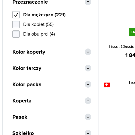
Przeznaczenie
Bulova (102)
Dla mężczyzn (221)
Burberry (2)
Dla kobiet (55)
Calvin Klein (90)
D
Dla obu płci (4)
Carlo Cantinaro (1)
Casio (2448)
Tissot Classic
Kolor koperty
1 8
Certina (63)
Christian Lacroix (22)
Kolor tarczy
CIGA Design (28)
Kolor paska
Citizen (1670)
Cluse (20)
Koperta
Daniel Klein (345)
Daniel Wellington (58)
Pasek
Diesel (289)
DKNY (9)
Szkiełko