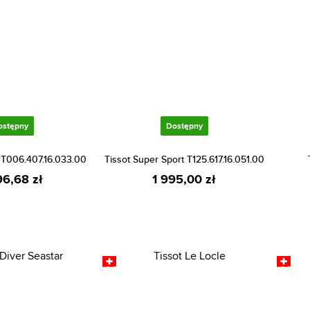
ostępny
Dostępny
e T006.407.16.033.00
Tissot Super Sport T125.617.16.051.00
96,68 zł
1 995,00 zł