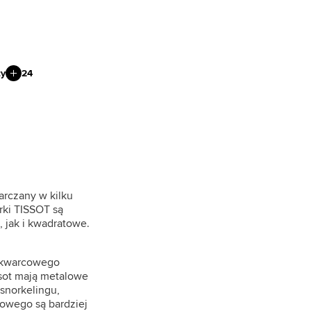
ty
24
arczany w kilku
rki TISSOT są
 jak i kwadratowe.
a kwarcowego
ssot mają metalowe
 snorkelingu,
towego są bardziej