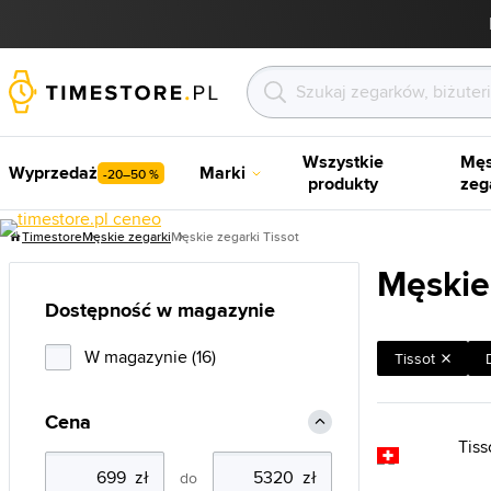
Wszystkie
Męs
Wyprzedaż
Marki
-20–50 %
produkty
zeg
Timestore
Męskie zegarki
Męskie zegarki Tissot
Męskie 
Dostępność w magazynie
W magazynie (16)
Tissot
Cena
do