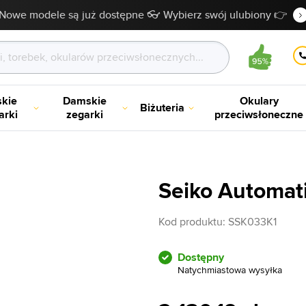
Nowe modele są już dostępne 👓 Wybierz swój ulubiony 👉
kie
Damskie
Okulary
Biżuteria
arki
zegarki
przeciwsłoneczne
Seiko Automat
Kod produktu:
SSK033K1
Dostępny
Natychmiastowa wysyłka