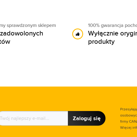
śmy sprawdzonym sklepem
100% gwarancja poch
zadowolonych
Wyłącznie orygi
ntów
produkty
Przesyłaj
osobowych
Zaloguj się
firmy CAN
Więcej in