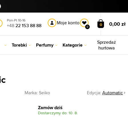
Pon-Pt 10-16
Moje konto
0,00 zł
0
+48
22 153 88 88
0
Sprzedaż
Torebki
Perfumy
Kategorie
hurtowa
ic
Marka:
Seiko
Edycja:
Automatic
Zamów dziś
Dostarczymy do: 10. 8.