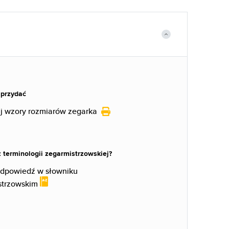
 przydać
j wzory rozmiarów zegarka
 terminologii zegarmistrzowskiej?
odpowiedź w słowniku
strzowskim