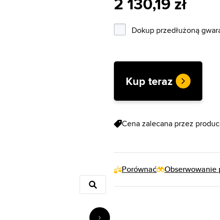
2 130,19 zł
Dokup przedłużoną gwaran
Kup teraz
Cena zalecana przez produce
Porównać
Obserwowanie 