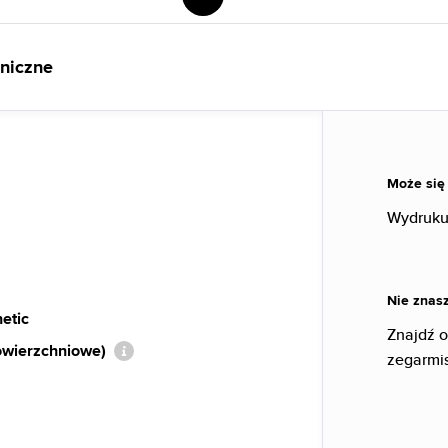
hniczne
Może się
Wydruku
Nie znasz
etic
Znajdź 
owierzchniowe)
zegarmi