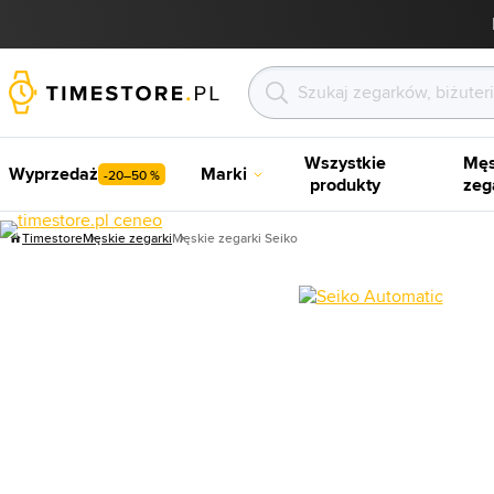
Wszystkie
Męs
Wyprzedaż
Marki
-20–50 %
produkty
zeg
Timestore
Męskie zegarki
Męskie zegarki Seiko