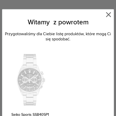
Witamy z powrotem
Przygotowaliśmy dla Ciebie listę produktów, które mogą Ci
się spodobać.
Dostępny
Dostępny
Seiko Sports SUR503P1
Seiko Sports SUR507P1
799,00 zł
907,72 zł
Ostatnio oglądałeś
Seiko Sports SSB405P1