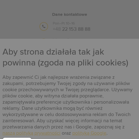
Dane kontaktowe
Pon–Pt 10–16
+48
22 153 88 88
lub e-mail:
info@timestore.pl
Aby strona działała tak jak
powinna (zgoda na pliki cookies)
Obserwuj nas
Timestore na Facebooku
Aby zapewnić Ci jak najlepsze wrażenia związane z
zakupami, potrzebujemy Twojej zgody na używanie plików
cookie przechowywanych w Twojej przeglądarce. Używamy
plików cookie, aby witryna działała poprawnie,
zapamiętywała preferencje użytkownika i personalizowała
reklamy. Dane użytkownika mogą być również
wykorzystywane w celu dostosowywania reklam do Twoich
zainteresowań. Aby uzyskać więcej informacji na temat
przetwarzania danych przez nas i Google, zapoznaj się z
naszą polityką prywatności
oraz
polityką Google
.
© 2005-2026 Wszystkie prawa zastrzeżone