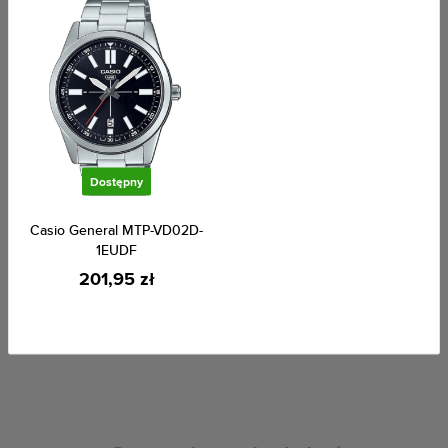
Dostępny
Dostępny
Wyprzedaż
Dostępny
Casio General MTP-VD02D-
1EUDF
Casio General MQ-24UC-3BEF
Casio General MTP-VD02G-
201,95 zł
1EUDF
116,00 zł
199,00 zł
229,00 zł