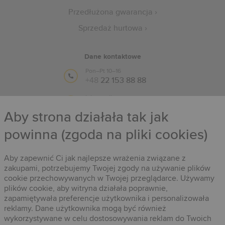
Przedłużona gwarancja
Sprzedaż hurtowa
Dane kontaktowe
Pon–Pt 10–16
+48
22 153 88 88
lub e-mail:
info@timestore.pl
Aby strona działała tak jak
powinna (zgoda na pliki cookies)
Obserwuj nas
Timestore na Facebooku
Aby zapewnić Ci jak najlepsze wrażenia związane z
zakupami, potrzebujemy Twojej zgody na używanie plików
cookie przechowywanych w Twojej przeglądarce. Używamy
plików cookie, aby witryna działała poprawnie,
zapamiętywała preferencje użytkownika i personalizowała
reklamy. Dane użytkownika mogą być również
wykorzystywane w celu dostosowywania reklam do Twoich