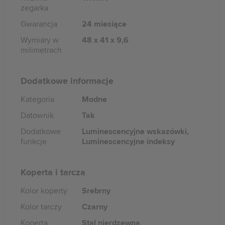
zegarka
Gwarancja
24 miesiące
Wymiary w
48 x 41 x 9,6
milimetrach
Dodatkowe informacje
Kategoria
Modne
Datownik
Tak
Dodatkowe
Luminescencyjne wskazówki,
funkcje
Luminescencyjne indeksy
Koperta i tarcza
Kolor koperty
Srebrny
Kolor tarczy
Czarny
Koperta
Stal nierdzewna