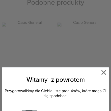
Podobne produkty
Dostępny
Dostępny
Witamy z powrotem
Casio General MTP-VD02D-
Casio General MQ-24UC-8BEF
2EUDF
98,24 zł
Przygotowaliśmy dla Ciebie listę produktów, które mogą Ci
209,00 zł
się spodobać.