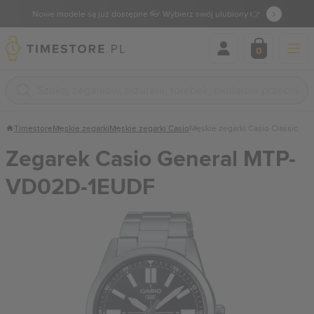
Nowe modele są już dostępne 👓 Wybierz swój ulubiony 👉
0
Timestore
Męskie zegarki
Męskie zegarki Casio
Męskie zegarki Casio Classic
Zegarek Casio General MTP-
VD02D-1EUDF