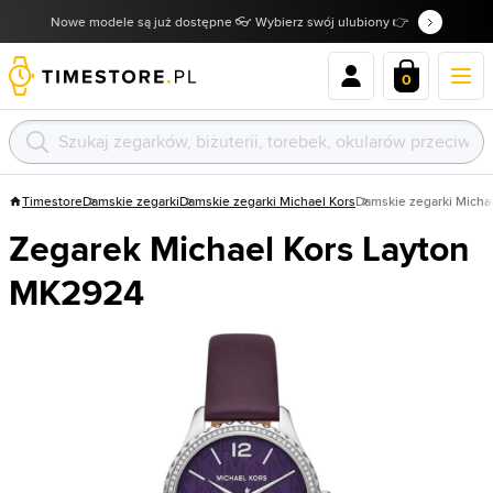
Nowe modele są już dostępne 👓 Wybierz swój ulubiony 👉
0
Timestore
Damskie zegarki
Damskie zegarki Michael Kors
Damskie zegarki Micha
Zegarek Michael Kors Layton
MK2924