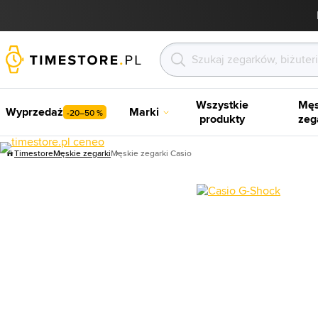
Wszystkie
Męs
Wyprzedaż
Marki
-20–50 %
produkty
zeg
Timestore
Męskie zegarki
Męskie zegarki Casio