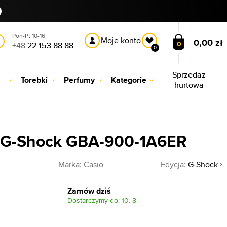
Pon-Pt 10-16
Moje konto
0,00 zł
0
+48
22 153 88 88
0
Sprzedaż
Torebki
Perfumy
Kategorie
hurtowa
o G-Shock GBA-900-1A6ER
R
Marka:
Casio
Edycja:
G-Shock
Zamów dziś
Dostarczymy do: 10. 8.