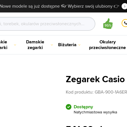
Nowe modele są już dostępne 👓 Wybierz swój ulubiony 👉
kie
Damskie
Okulary
Biżuteria
arki
zegarki
przeciwsłoneczne
Zegarek Casi
Kod produktu:
GBA-900-1A6E
Dostępny
Natychmiastowa wysyłka