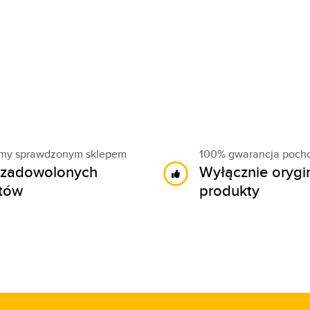
śmy sprawdzonym sklepem
100% gwarancja poch
zadowolonych
Wyłącznie orygi
ntów
produkty