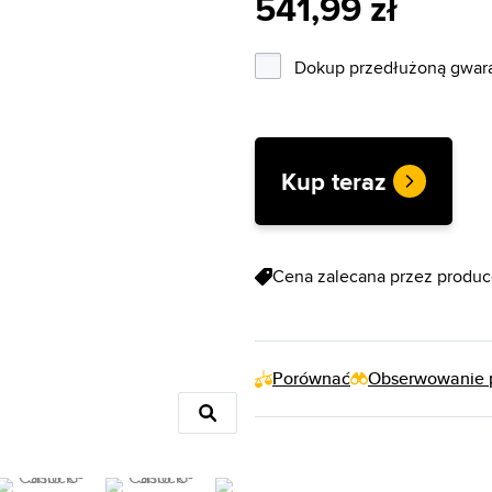
541,99 zł
Dokup przedłużoną gwaran
Kup teraz
Cena zalecana przez produc
Porównać
Obserwowanie 