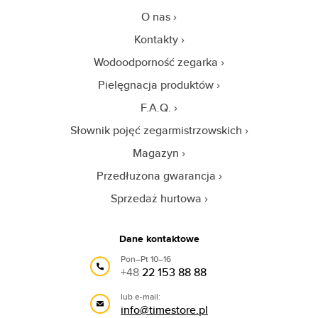
O nas
Kontakty
Wodoodporność zegarka
Pielęgnacja produktów
F.A.Q.
Słownik pojęć zegarmistrzowskich
Magazyn
Przedłużona gwarancja
Sprzedaż hurtowa
Dane kontaktowe
Pon–Pt 10–16
+48
22 153 88 88
lub e-mail:
info@timestore.pl