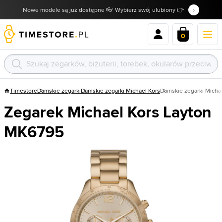
Nowe modele są już dostępne 👓 Wybierz swój ulubiony 👉
0
Timestore
Damskie zegarki
Damskie zegarki Michael Kors
Damskie zegarki Micha
Zegarek Michael Kors Layton
MK6795