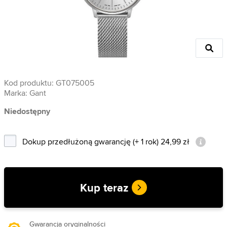
Kod produktu:
GT075005
Marka:
Gant
Niedostępny
Dokup przedłużoną gwarancję (+ 1 rok) 24,99 zł
Kup teraz
Gwarancja oryginalności