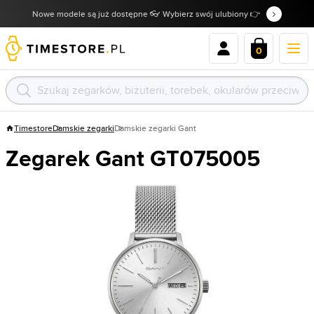
Nowe modele są już dostępne 👓 Wybierz swój ulubiony 👉
0
Timestore
Damskie zegarki
Damskie zegarki Gant
Zegarek Gant GT075005