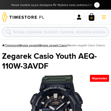
Nowe modele są już dostępne 👓 Wybierz swój ulubiony 👉
0
Timestore
Męskie zegarki
Męskie zegarki Casio
Męskie zegarki Casio Classic
Zegarek Casio Youth AEQ-
110W-3AVDF
Wyprzedaż