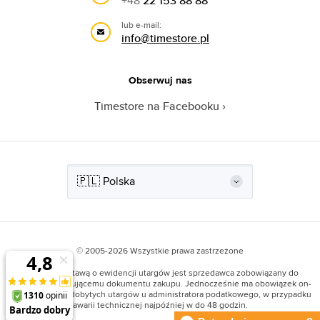
+48
22 153 88 88
lub e-mail:
info@timestore.pl
Obserwuj nas
Timestore na Facebooku
© 2005-2026 Wszystkie prawa zastrzeżone
Zgodnie z Ustawą o ewidencji utargów jest sprzedawca zobowiązany do
wystawiania kupującemu dokumentu zakupu. Jednocześnie ma obowiązek on-
line rejestracji zdobytych utargów u administratora podatkowego, w przypadku
awarii technicznej najpóźniej w do 48 godzin.