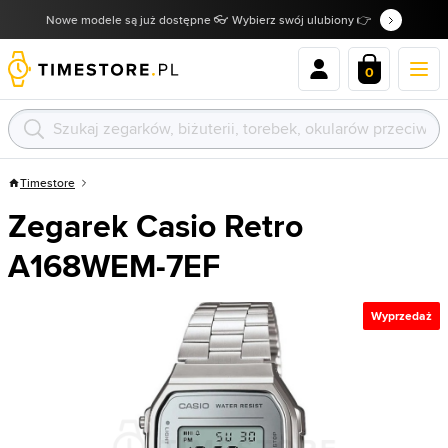
Nowe modele są już dostępne 👓 Wybierz swój ulubiony 👉
0
Timestore
Zegarek Casio Retro
A168WEM-7EF
Wyprzedaż