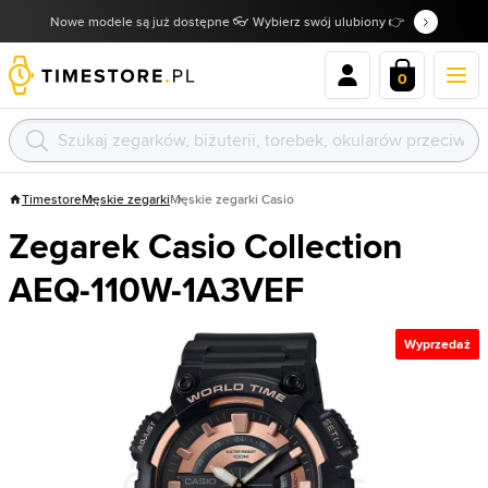
Nowe modele są już dostępne 👓 Wybierz swój ulubiony 👉
0
Timestore
Męskie zegarki
Męskie zegarki Casio
Zegarek Casio Collection
AEQ-110W-1A3VEF
Wyprzedaż