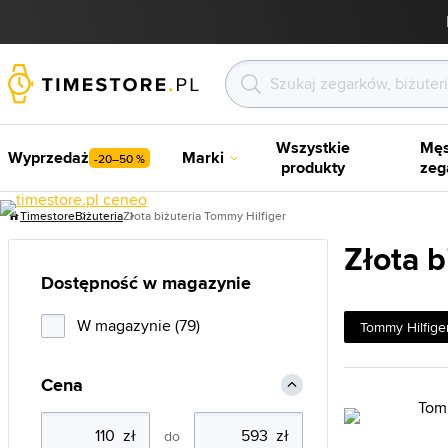
Wszystkie
Męs
Wyprzedaż
Marki
-20–50 %
produkty
zeg
Timestore
Biżuteria
Złota biżuteria Tommy Hilfiger
Złota b
Dostępność w magazynie
W magazynie (79)
Tommy Hilfige
Cena
do