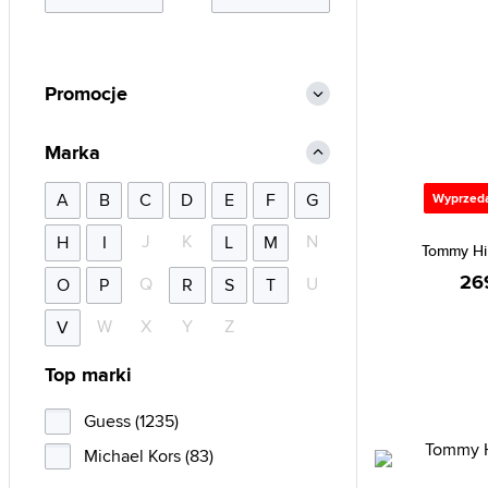
Promocje
Marka
A
B
C
D
E
F
G
Wyprzed
J
K
N
H
I
L
M
Tommy Hi
26
Q
U
O
P
R
S
T
W
X
Y
Z
V
Top marki
Guess (1235)
Michael Kors (83)