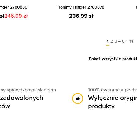
lfiger 2780880
Tommy Hilfiger 2780878
zł
246,99 zł
236,99 zł
…
…
1
2
3
8
14
Pokaż wszystkie produk
śmy sprawdzonym sklepem
100% gwarancja poch
zadowolonych
Wyłącznie orygi
ntów
produkty