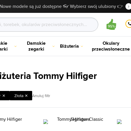
Nowe modele są już dostępne 👓 Wybierz swój ulubiony 👉
kie
Damskie
Okulary
Biżuteria
arki
zegarki
przeciwsłoneczne
iżuteria Tommy Hilfiger
r
Złota
Anuluj filtr