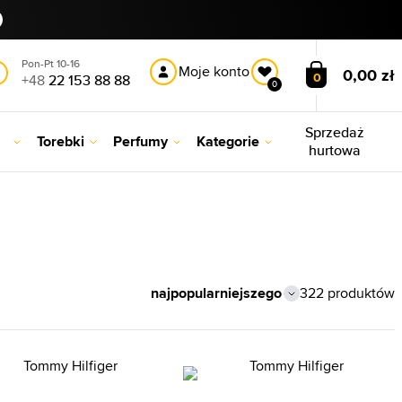
Pon-Pt 10-16
Moje konto
0,00 zł
0
+48
22 153 88 88
0
Sprzedaż
Torebki
Perfumy
Kategorie
hurtowa
322 produktów