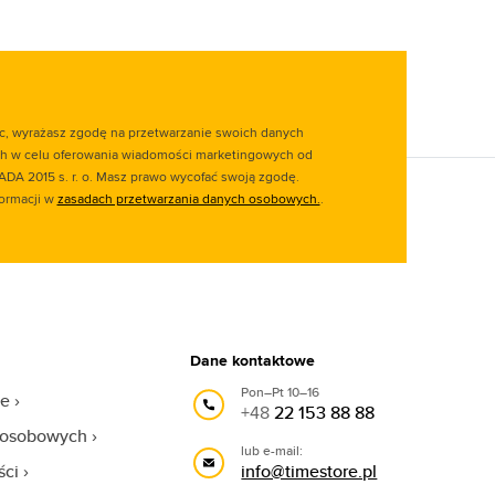
ąc, wyrażasz zgodę na przetwarzanie swoich danych
 w celu oferowania wiadomości marketingowych od
ADA 2015 s. r. o. Masz prawo wycofać swoją zgodę.
formacji w
zasadach przetwarzania danych osobowych.
.
Dane kontaktowe
Pon–Pt 10–16
we
+48
22 153 88 88
 osobowych
lub e-mail:
ści
info@timestore.pl