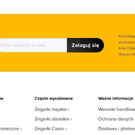
Przesyłaj
osobowych
Zaloguj się
firmy CAN
Więcej in
ów
Często wyszkiwane
Ważne informacje
Zegarki męskie
Warunki handlo
Zegarki damskie
Ochrona danych
słoneczne
Zegarki Casio
Dostawa i płatno