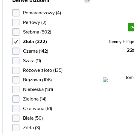
Barwa biżuterii
Tommy Hilfiger (322)
Pomarańczowy (4)
TS (121)
Perłowy (2)
Victoria Walls (25)
D
Srebrna (502)
Złota (322)
Tommy Hilfig
22
Czarna (142)
Szara (11)
Różowe złoto (135)
Brązowa (106)
Niebieska (131)
Zielona (14)
Czerwona (61)
Biała (50)
Zółta (3)