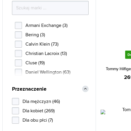
Armani Exchange (3)
Bering (3)
Calvin Klein (73)
Christian Lacroix (13)
D
Cluse (19)
Tommy Hilfig
Daniel Wellington (63)
26
Diesel (10)
Przeznaczenie
Emporio Armani (63)
Esprit (48)
Dla mężczyzn (46)
Fossil (260)
Dla kobiet (269)
Guess (1235)
Dla obu płci (7)
Hugo Boss (73)