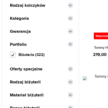
Rodzaj kolczyków
Invicta (2)
Lacoste (26)
Kategoria
Marc Malone (131)
Michael Kors (83)
Gwarancja
Olivia Burton (13)
Wyprzed
Portfolio
Pandora (16)
Tommy Hi
Paul Hewitt (13)
219,00 
Biżuteria (322)
Paul McNeal (2)
Police (45)
Oferty specjalne
Roccobarocco (6)
Rodzaj biżuterii
Rosefield (107)
Skagen (34)
Materiał biżuterii
Swarovski (33)
Thomas Sabo (1)