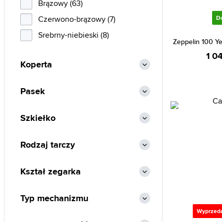
Brązowy (63)
Swiss Military Hanowa (5)
Czerwono-brązowy (7)
D
Timberland (4)
Srebrny-niebieski (8)
Timex (53)
Zeppelin 100 Y
1 0
Tissot (2)
Koperta
Tommy Hilfiger (12)
Tommy Jeans (3)
Pasek
Versace (1)
Szkiełko
Zeppelin (9)
Rodzaj tarczy
Kształ zegarka
Typ mechanizmu
Wyprzed