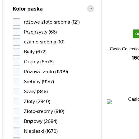
Gant (1)
Kolor paska
Guess (6)
różowe złoto-srebrna (121)
Hamilton (2)
Przejrzysty (66)
D
Hugo Boss (5)
czarno-srebrna (10)
Ice-watch (1)
Casio Collect
Biały (672)
Invicta (24)
16
Czarny (6578)
Iron Annie (2)
Różowe złoto (1209)
Jacques Lemans (1)
Srebrny (9187)
Kappa (2)
Szary (848)
Lacoste (18)
Złoty (2940)
Lorus (8)
Złoto-srebrny (810)
Luminox (9)
Brązowy (2684)
Michael Kors (2)
Niebieski (1670)
MVMT (5)