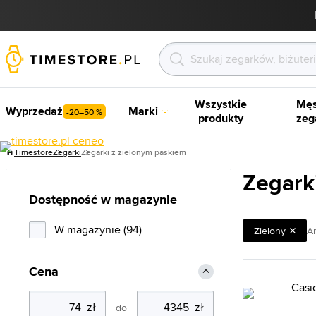
Wszystkie
Męs
Wyprzedaż
Marki
-20–50 %
produkty
zeg
Timestore
Zegarki
Zegarki z zielonym paskiem
Zegark
Dostępność w magazynie
W magazynie (94)
Zielony
An
Cena
do