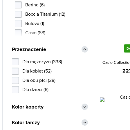
Bering (6)
Boccia Titanium (12)
Bulova (1)
Casio (88)
Citizen (30)
Przeznaczenie
D
Daniel Klein (8)
Daniel Wellington (1)
Dla mężczyzn (338)
Casio Collect
Diesel (5)
22
Dla kobiet (52)
DKNY (3)
Dla obu płci (28)
Emporio Armani (5)
Dla dzieci (6)
Esprit (1)
Kolor koperty
Festina (13)
Fossil (10)
Kolor tarczy
Frederic Graff (2)