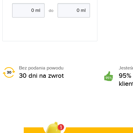
do
Bez podania powodu
Jeste
30 dni na zwrot
95% 
klie