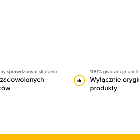
śmy sprawdzonym sklepem
100% gwarancja poch
zadowolonych
Wyłącznie orygi
ntów
produkty