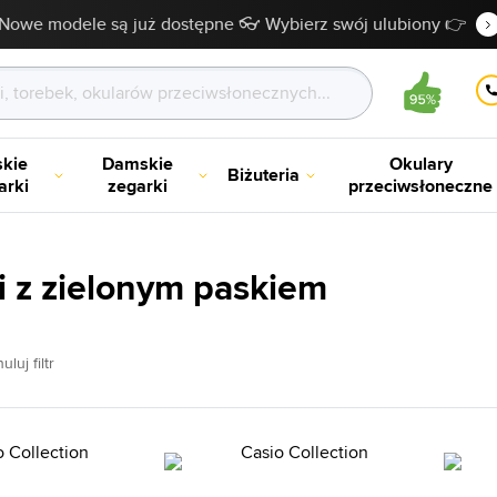
Nowe modele są już dostępne 👓 Wybierz swój ulubiony 👉
kie
Damskie
Okulary
Biżuteria
arki
zegarki
przeciwsłoneczne
i z zielonym paskiem
uluj filtr