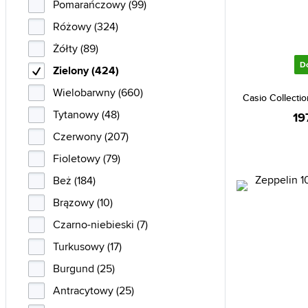
Pomarańczowy (99)
Nautica (2)
Różowy (324)
Nine West (1)
Żółty (89)
Orient (7)
D
Zielony (424)
Police (3)
Wielobarwny (660)
Casio Collect
Rosefield (5)
Tytanowy (48)
19
S.Oliver (1)
Czerwony (207)
Seiko (26)
Fioletowy (79)
Skagen (3)
Beż (184)
Smart (1)
Brązowy (10)
Superga (2)
Czarno-niebieski (7)
Swatch (7)
Turkusowy (17)
Swiss Alpine Military (1)
Burgund (25)
Swiss Military (1)
Antracytowy (25)
Swiss Military by Chrono (1)