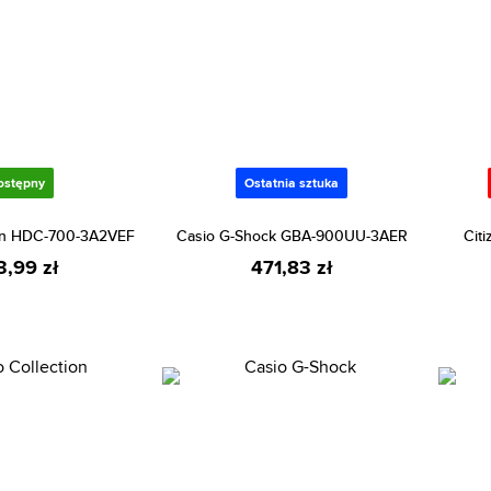
ostępny
Ostatnia sztuka
ion HDC-700-3A2VEF
Casio G-Shock GBA-900UU-3AER
Cit
3,99 zł
471,83 zł