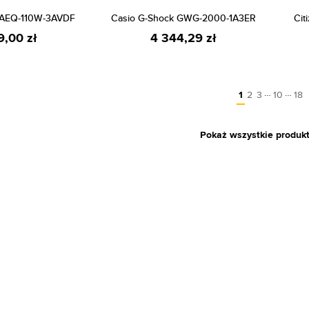
 AEQ-110W-3AVDF
Casio G-Shock GWG-2000-1A3ER
Cit
9,00 zł
4 344,29 zł
…
…
1
2
3
10
18
Pokaż wszystkie produk