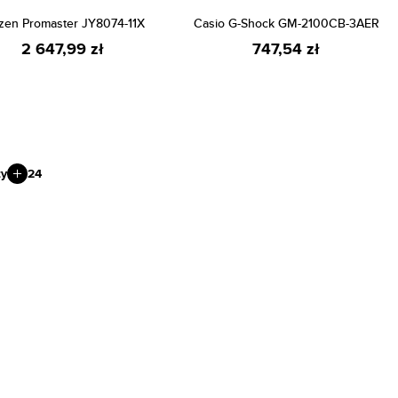
izen Promaster JY8074-11X
Casio G-Shock GM-2100CB-3AER
2 647,99 zł
747,54 zł
ty
24