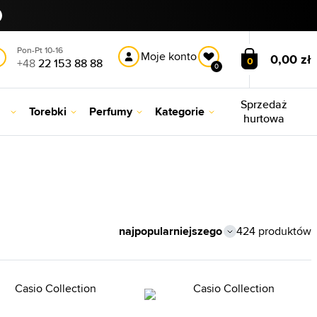
Pon-Pt 10-16
Moje konto
0,00 zł
0
+48
22 153 88 88
0
Sprzedaż
Torebki
Perfumy
Kategorie
hurtowa
424 produktów