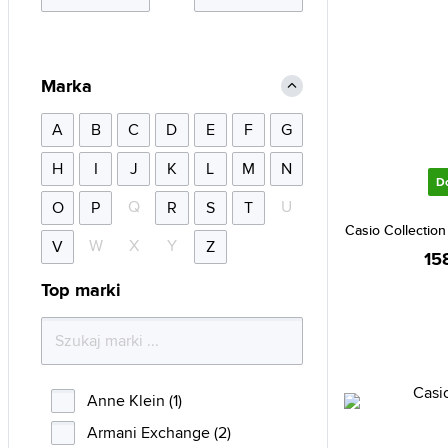
Marka
A
B
C
D
E
F
G
H
I
J
K
L
M
N
D
Q
U
O
P
R
S
T
Casio Collecti
W
X
Y
V
Z
15
Top marki
Anne Klein (1)
Armani Exchange (2)