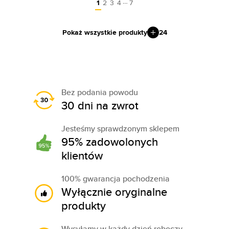
…
1
2
3
4
7
Pokaż wszystkie produkty
24
Bez podania powodu
30 dni na zwrot
Jesteśmy sprawdzonym sklepem
95% zadowolonych
klientów
100% gwarancja pochodzenia
Wyłącznie oryginalne
produkty
Wysyłamy w każdy dzień roboczy