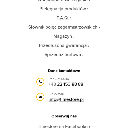
Pielęgnacja produktów
F.A.Q.
Słownik pojęć zegarmistrzowskich
Magazyn
Przedłużona gwarancja
Sprzedaż hurtowa
Dane kontaktowe
Pon–Pt 10–16
+48
22 153 88 88
lub e-mail:
info@timestore.pl
Obserwuj nas
Timestore na Facebooku