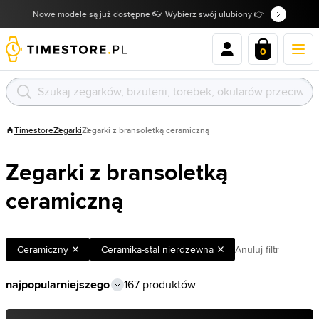
Nowe modele są już dostępne 👓 Wybierz swój ulubiony 👉
0
Timestore
Zegarki
Zegarki z bransoletką ceramiczną
Zegarki z bransoletką
ceramiczną
Ceramiczny
Ceramika-stal nierdzewna
Anuluj filtr
167 produktów