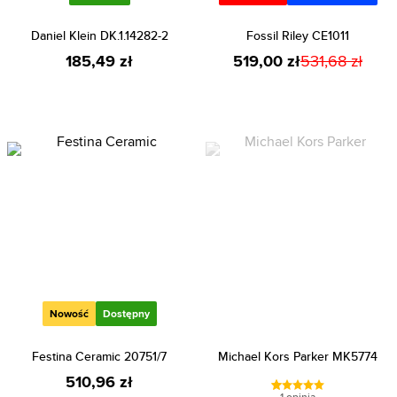
Daniel Klein DK.1.14282-2
Fossil Riley CE1011
185,49 zł
519,00 zł
531,68 zł
Nowość
Dostępny
Festina Ceramic 20751/7
Michael Kors Parker MK5774
510,96 zł
1 opinia