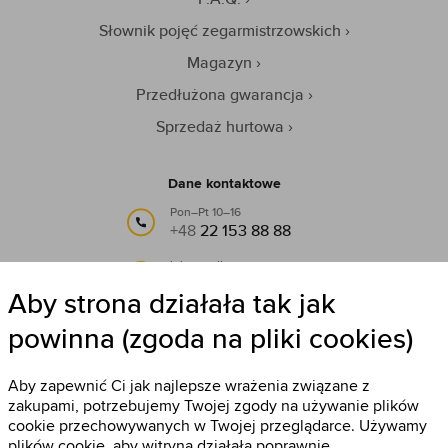
Słownik pojęć zegarmistrzowskich
Magazyn
Przedłużona gwarancja
Sprzedaż hurtowa
Dane kontaktowe
Pon–Pt 10–16
+48
22 153 88 88
lub e-mail:
info@timestore.pl
Aby strona działała tak jak
powinna (zgoda na pliki cookies)
Obserwuj nas
Timestore na Facebooku
Aby zapewnić Ci jak najlepsze wrażenia związane z
zakupami, potrzebujemy Twojej zgody na używanie plików
cookie przechowywanych w Twojej przeglądarce. Używamy
plików cookie, aby witryna działała poprawnie,