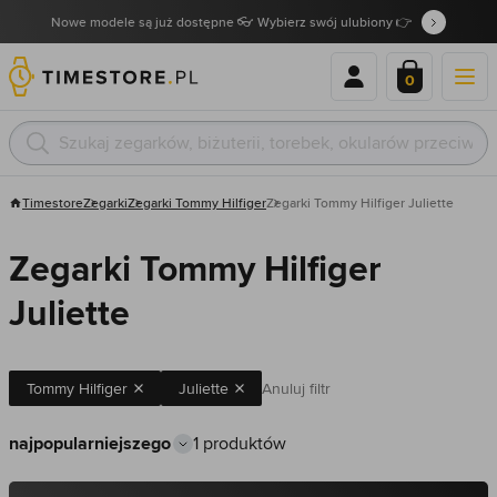
Nowe modele są już dostępne 👓 Wybierz swój ulubiony 👉
0
Timestore
Zegarki
Zegarki Tommy Hilfiger
Zegarki Tommy Hilfiger Juliette
Zegarki Tommy Hilfiger
Juliette
Tommy Hilfiger
Juliette
Anuluj filtr
1 produktów