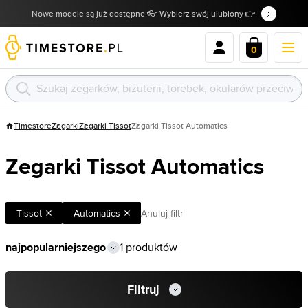
Nowe modele są już dostępne 👓 Wybierz swój ulubiony 👉
0
Timestore
Zegarki
Zegarki Tissot
Zegarki Tissot Automatics
Zegarki Tissot Automatics
Tissot
Automatics
Anuluj filtr
1 produktów
Filtruj