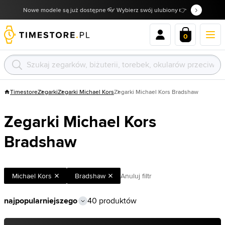
Nowe modele są już dostępne 👓 Wybierz swój ulubiony 👉
0
Timestore
Zegarki
Zegarki Michael Kors
Zegarki Michael Kors Bradshaw
Zegarki Michael Kors
Bradshaw
Michael Kors
Bradshaw
Anuluj filtr
40 produktów