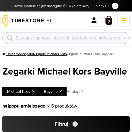
Nowe modele są już dostępne 👓 Wybierz swój ulubiony 👉
0
Timestore
Zegarki
Zegarki Michael Kors
Zegarki Michael Kors Bayville
Zegarki Michael Kors Bayville
Michael Kors
Bayville
Anuluj filtr
6 produktów
Filtruj