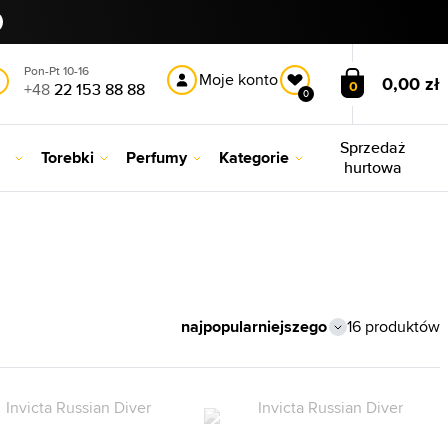
Pon-Pt 10-16
Moje konto
0,00 zł
0
+48
22 153 88 88
0
Sprzedaż
Torebki
Perfumy
Kategorie
hurtowa
16 produktów