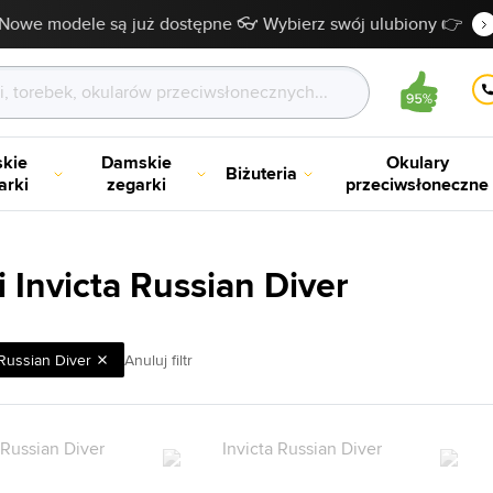
Nowe modele są już dostępne 👓 Wybierz swój ulubiony 👉
kie
Damskie
Okulary
Biżuteria
arki
zegarki
przeciwsłoneczne
 Invicta Russian Diver
Russian Diver
Anuluj filtr