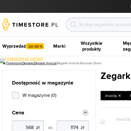
Wszystkie
Męs
Wyprzedaż
Marki
-20–50 %
produkty
zeg
Timestore
Zegarki
Zegarki Invicta
Zegarki Invicta Russian Diver
Zegarki
Dostępność w magazynie
W magazynie (0)
Invicta
Cena
do