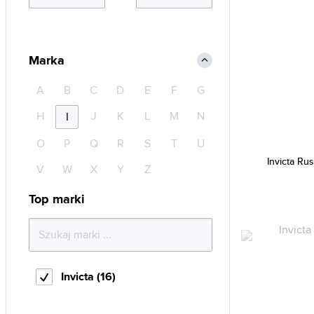
Marka
A
B
C
D
E
F
G
H
J
K
L
M
N
I
O
P
Q
R
S
T
U
Invicta Ru
V
W
X
Y
Z
Top marki
Invicta (16)