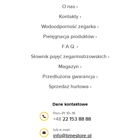
O nas
Kontakty
Wodoodporność zegarka
Pielęgnacja produktów
F.A.Q.
Słownik pojęć zegarmistrzowskich
Magazyn
Przedłużona gwarancja
Sprzedaż hurtowa
Dane kontaktowe
Pon–Pt 10–16
+48
22 153 88 88
lub e-mail:
info@timestore.pl