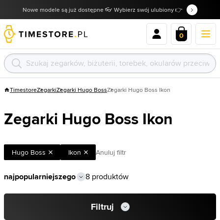
Nowe modele są już dostępne 👓 Wybierz swój ulubiony 👉
0
Timestore
Zegarki
Zegarki Hugo Boss
Zegarki Hugo Boss Ikon
Zegarki Hugo Boss Ikon
Hugo Boss
Ikon
Anuluj filtr
8 produktów
Filtruj