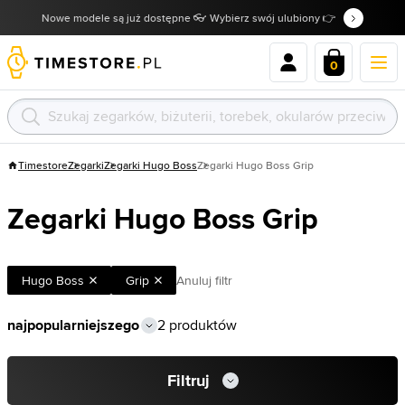
Nowe modele są już dostępne 👓 Wybierz swój ulubiony 👉
0
Timestore
Zegarki
Zegarki Hugo Boss
Zegarki Hugo Boss Grip
Zegarki Hugo Boss Grip
Hugo Boss
Grip
Anuluj filtr
2 produktów
Filtruj