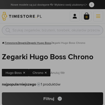
Nowe modele są już dostępne 👓 Wybierz swój ulubiony 👉
0
Timestore
Zegarki
Zegarki Hugo Boss
Zegarki Hugo Boss Chrono
Zegarki Hugo Boss Chrono
Hugo Boss
Chrono
Anuluj filtr
1 produktów
Filtruj