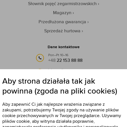
Słownik pojęć zegarmistrzowskich
Magazyn
Przedłużona gwarancja
Sprzedaż hurtowa
Dane kontaktowe
Pon–Pt 10–16
+48
22 153 88 88
lub e-mail:
info@timestore.pl
Aby strona działała tak jak
powinna (zgoda na pliki cookies)
Obserwuj nas
Timestore na Facebooku
Aby zapewnić Ci jak najlepsze wrażenia związane z
zakupami, potrzebujemy Twojej zgody na używanie plików
cookie przechowywanych w Twojej przeglądarce. Używamy
plików cookie, aby witryna działała poprawnie,
zapamiętywała preferencje użytkownika i personalizowała