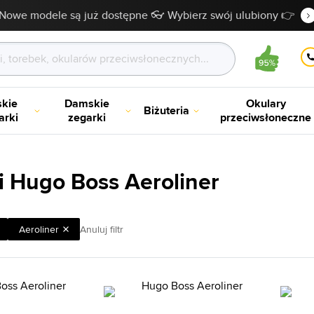
Nowe modele są już dostępne 👓 Wybierz swój ulubiony 👉
kie
Damskie
Okulary
Biżuteria
arki
zegarki
przeciwsłoneczne
i Hugo Boss Aeroliner
Aeroliner
Anuluj filtr