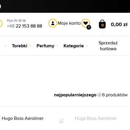
Pon-Pt 10-16
Moje konto
0,00 zł
0
+48
22 153 88 88
0
Sprzedaż
Torebki
Perfumy
Kategorie
hurtowa
6 produktów