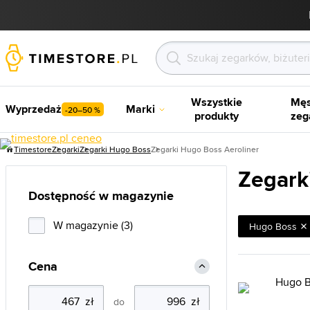
Wszystkie
Męs
Wyprzedaż
Marki
-20–50 %
produkty
zeg
Timestore
Zegarki
Zegarki Hugo Boss
Zegarki Hugo Boss Aeroliner
Zegark
Dostępność w magazynie
W magazynie (3)
Hugo Boss
Cena
do