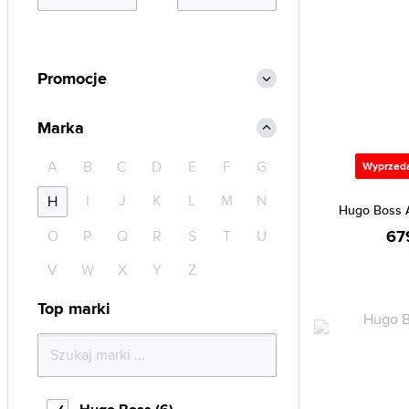
Promocje
Marka
A
B
C
D
E
F
G
Wyprzed
I
J
K
L
M
N
H
Hugo Boss A
67
O
P
Q
R
S
T
U
V
W
X
Y
Z
Top marki