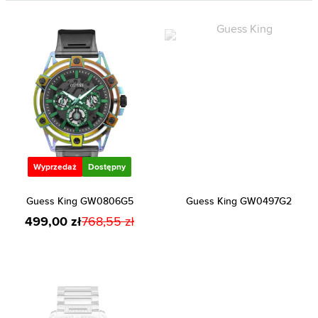
Wyprzedaż
Dostępny
Guess King GW0806G5
Guess King GW0497G2
499,00 zł
768,55 zł