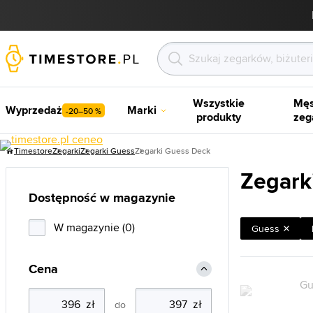
Wszystkie
Męs
Wyprzedaż
Marki
-20–50 %
produkty
zeg
Timestore
Zegarki
Zegarki Guess
Zegarki Guess Deck
Zegark
Dostępność w magazynie
W magazynie (0)
Guess
Cena
do