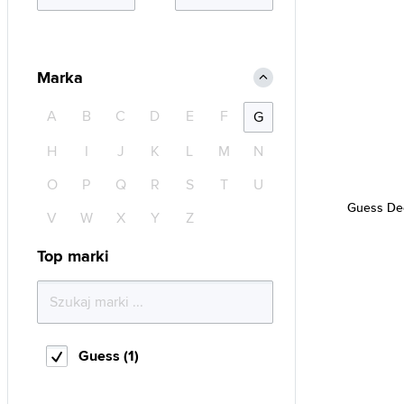
Marka
A
B
C
D
E
F
G
H
I
J
K
L
M
N
O
P
Q
R
S
T
U
Guess D
V
W
X
Y
Z
Top marki
Guess (1)