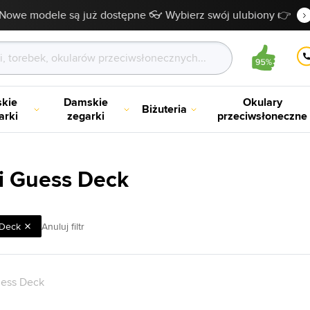
Nowe modele są już dostępne 👓 Wybierz swój ulubiony 👉
kie
Damskie
Okulary
Biżuteria
arki
zegarki
przeciwsłoneczne
i Guess Deck
Deck
Anuluj filtr