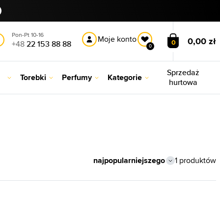
Pon-Pt 10-16
Moje konto
0,00 zł
0
+48
22 153 88 88
0
Sprzedaż
Torebki
Perfumy
Kategorie
hurtowa
1 produktów