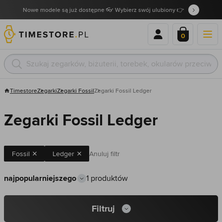
Nowe modele są już dostępne 👓 Wybierz swój ulubiony 👉
0
Timestore
Zegarki
Zegarki Fossil
Zegarki Fossil Ledger
Zegarki Fossil Ledger
Fossil
Ledger
Anuluj filtr
1 produktów
Filtruj