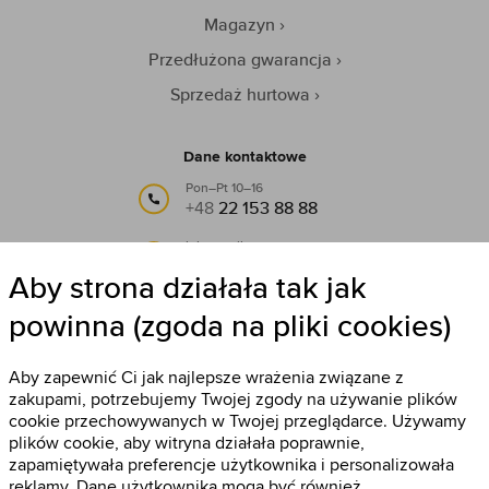
Magazyn
Przedłużona gwarancja
Sprzedaż hurtowa
Dane kontaktowe
Pon–Pt 10–16
+48
22 153 88 88
lub e-mail:
info@timestore.pl
Aby strona działała tak jak
powinna (zgoda na pliki cookies)
Obserwuj nas
Timestore na Facebooku
Aby zapewnić Ci jak najlepsze wrażenia związane z
zakupami, potrzebujemy Twojej zgody na używanie plików
cookie przechowywanych w Twojej przeglądarce. Używamy
plików cookie, aby witryna działała poprawnie,
zapamiętywała preferencje użytkownika i personalizowała
reklamy. Dane użytkownika mogą być również