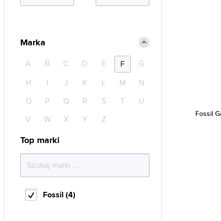
Marka
A
B
C
D
E
G
F
H
I
J
K
L
M
N
O
P
Q
R
S
T
U
Fossil 
V
W
X
Y
Z
Top marki
Fossil (4)