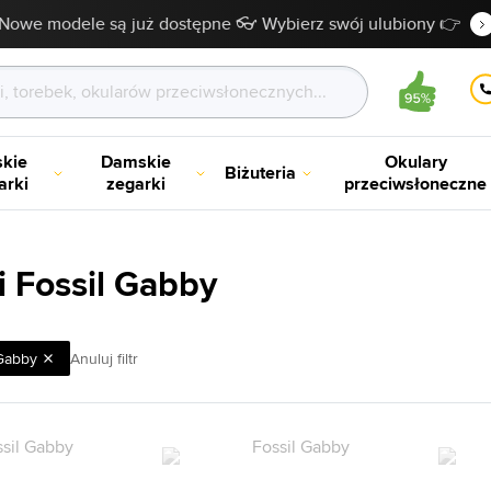
Nowe modele są już dostępne 👓 Wybierz swój ulubiony 👉
kie
Damskie
Okulary
Biżuteria
arki
zegarki
przeciwsłoneczne
i Fossil Gabby
Gabby
Anuluj filtr