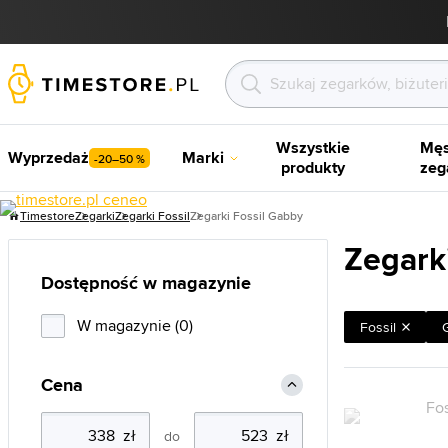
Wszystkie
Męs
Wyprzedaż
Marki
-20–50 %
produkty
zeg
Timestore
Zegarki
Zegarki Fossil
Zegarki Fossil Gabby
Zegark
Dostępność w magazynie
W magazynie (0)
Fossil
Cena
do