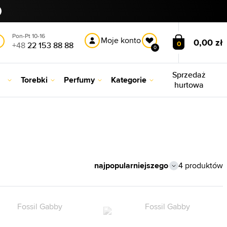
Pon-Pt 10-16
Moje konto
0,00 zł
0
+48
22 153 88 88
0
Sprzedaż
Torebki
Perfumy
Kategorie
hurtowa
4 produktów