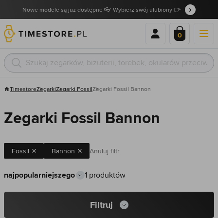
Nowe modele są już dostępne 👓 Wybierz swój ulubiony 👉
0
Timestore
Zegarki
Zegarki Fossil
Zegarki Fossil Bannon
Zegarki Fossil Bannon
Fossil
Bannon
Anuluj filtr
1 produktów
Filtruj