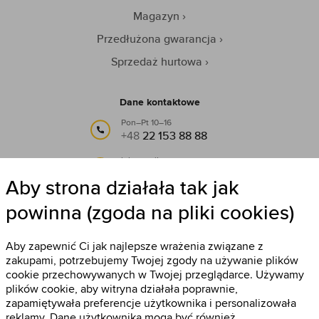
Magazyn
Przedłużona gwarancja
Sprzedaż hurtowa
Dane kontaktowe
Pon–Pt 10–16
+48
22 153 88 88
lub e-mail:
info@timestore.pl
Aby strona działała tak jak
powinna (zgoda na pliki cookies)
Obserwuj nas
Timestore na Facebooku
Aby zapewnić Ci jak najlepsze wrażenia związane z
zakupami, potrzebujemy Twojej zgody na używanie plików
cookie przechowywanych w Twojej przeglądarce. Używamy
plików cookie, aby witryna działała poprawnie,
zapamiętywała preferencje użytkownika i personalizowała
reklamy. Dane użytkownika mogą być również