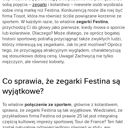
sobą pojęcia –
zegarki
i kolarstwo – niewiele osób wyobraża
sobie inną markę niż Festina. Konkurencją może dla niej być
firma Tissot, która ma również ściśle powiązane korzenie ze
sportem. W każdym razie, to właśnie
zegarki Festina
,
przychodzą Ci do głowy jako pierwsze, kiedy mowa o sporcie
lub kolarstwie. Dlaczego? Może dlatego, że oprócz bogatej
historii sportowej potrafią przyciągnąć także zwykłych ludzi,
którzy interesują się zegarkami. Jak to jest możliwe? Oprócz
tego, że przyciągają atrakcyjnym wyglądem, charakteryzują
się stosunkowo dobrą ceną. Uwaga! Zachwycą nie tylko
mężczyzn, ale również kobiety.
Co sprawia, że zegarki Festina są
wyjątkowe?
To właśnie
połączenie ze sportem
, głównie z kolarstwem,
sprawia, że zegarki Festina są tak wyjątkowe. Wiedziałeś, że
przykładowo firma Festina od prawie 25 lat jest integralną
częścią kultowej imprezy sportowej Tour de France? Ten fakt
został naturalnie odzwierciedlony również w stylu, ew.