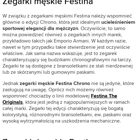
Zegarki męskie Festina
W związku z zegarkami męskimi Festina należy wspomnieć
głównie o edycji Chrono, która jest idealnym
ucieleśnieniem
sportowej elegancji dla mężczyzn
. Oczywiście, to samo
można powiedzieć również o zegarkach innych marek,
przykładowo takich jak Emporio Armani. W każdym razie,
nawet w tym przypadku takie stwierdzenie jest oczywiście
właściwe. Jak sama nazwa wskazuje, jest to zegarek
charakteryzujący się budzikami chronografowymi na tarczy.
Zegarki te są dostępne z bransoletkami ze stali nierdzewnej
lub ze skórzanymi lub gumowymi paskami.
Jednak
zegarki męskie Festina Chrono
nie są jedyne, które
zasługują na uwagę. Oprócz nich możemy również
wspomnieć chociażby o linii modelowej
Festina The
Originals
, która jest jedną z najpopularniejszych w ramach
całej marki. Zegarki tej edycji charakteryzują się bogatą
kolorystyką, różnorodnymi bransoletkami, ew. paskami oraz
wysoką wytrzymałością na uszkodzenia mechaniczne.