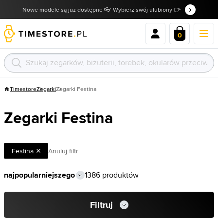
Nowe modele są już dostępne 👓 Wybierz swój ulubiony 👉
0
Timestore
Zegarki
Zegarki Festina
Zegarki Festina
Festina
Anuluj filtr
1386 produktów
Filtruj