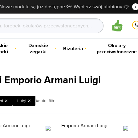
Nowe modele są już dostępne 👓 Wybierz swój ulubiony 👉
kie
Damskie
Okulary
Biżuteria
arki
zegarki
przeciwsłoneczne
i Emporio Armani Luigi
ni
Luigi
Anuluj filtr