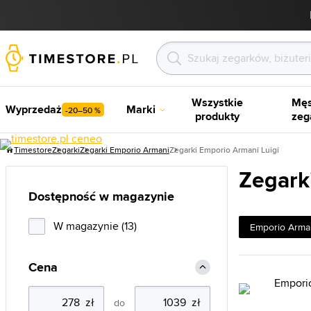
Wszystkie
Męs
Wyprzedaż
Marki
-20–50 %
produkty
zeg
Timestore
Zegarki
Zegarki Emporio Armani
Zegarki Emporio Armani Luigi
Zegark
Dostępność w magazynie
W magazynie (13)
Emporio Arma
Cena
do