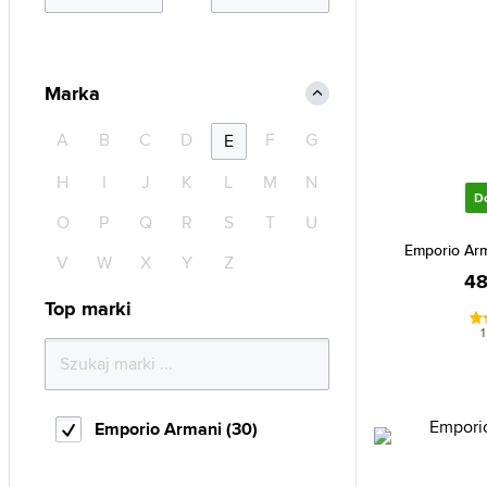
Marka
A
B
C
D
F
G
E
H
I
J
K
L
M
N
D
O
P
Q
R
S
T
U
Emporio Arm
V
W
X
Y
Z
48
Top marki
1
Emporio Armani (30)