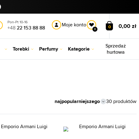
Pon-Pt 10-16
Moje konto
0,00 zł
0
+48
22 153 88 88
0
Sprzedaż
Torebki
Perfumy
Kategorie
hurtowa
30 produktów