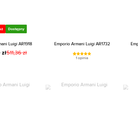
aż
Dostępny
ani Luigi AR1918
Emporio Armani Luigi AR1732
Emp
 zł
511,36 zł
1 opinia