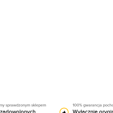
śmy sprawdzonym sklepem
100% gwarancja poch
zadowolonych
Wyłącznie orygi