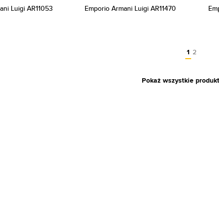
ani Luigi AR11053
Emporio Armani Luigi AR11470
Emp
1
2
Pokaż wszystkie produk