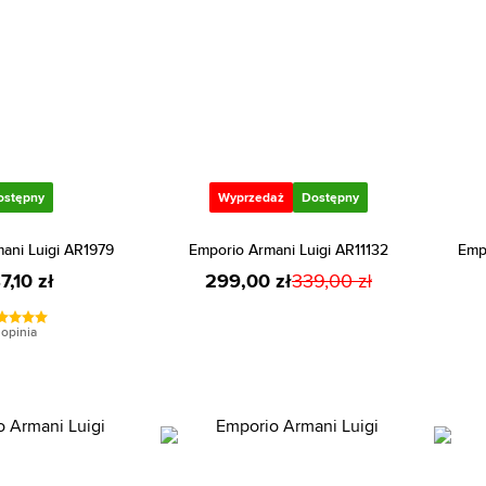
ostępny
Wyprzedaż
Dostępny
ani Luigi AR1979
Emporio Armani Luigi AR11132
Emp
7,10 zł
299,00 zł
339,00 zł
 opinia