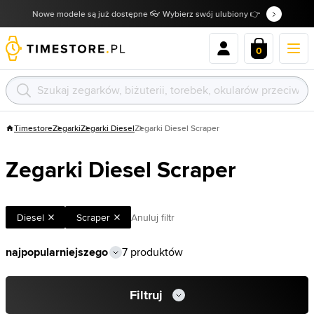
Nowe modele są już dostępne 👓 Wybierz swój ulubiony 👉
0
Timestore
Zegarki
Zegarki Diesel
Zegarki Diesel Scraper
Zegarki Diesel Scraper
Diesel
Scraper
Anuluj filtr
7 produktów
Filtruj