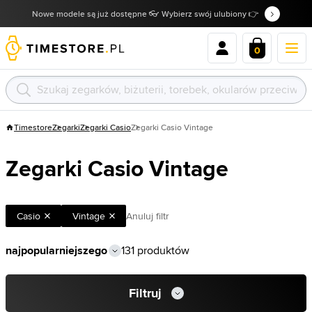
Nowe modele są już dostępne 👓 Wybierz swój ulubiony 👉
0
Timestore
Zegarki
Zegarki Casio
Zegarki Casio Vintage
Zegarki Casio Vintage
Casio
Vintage
Anuluj filtr
131 produktów
Filtruj