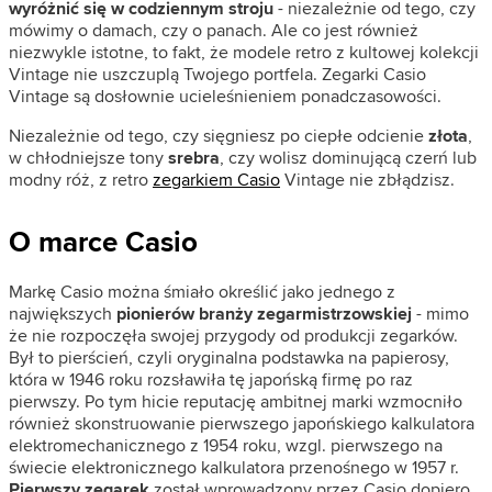
wyróżnić się w codziennym stroju
- niezależnie od tego, czy
mówimy o damach, czy o panach. Ale co jest również
niezwykle istotne, to fakt, że modele retro z kultowej kolekcji
Vintage nie uszczuplą Twojego portfela. Zegarki Casio
Vintage są dosłownie ucieleśnieniem ponadczasowości.
Niezależnie od tego, czy sięgniesz po ciepłe odcienie
złota
,
w chłodniejsze tony
srebra
, czy wolisz dominującą czerń lub
modny róż, z retro
zegarkiem Casio
Vintage nie zbłądzisz.
O marce Casio
Markę Casio można śmiało określić jako jednego z
największych
pionierów branży zegarmistrzowskiej
- mimo
że nie rozpoczęła swojej przygody od produkcji zegarków.
Był to pierścień, czyli oryginalna podstawka na papierosy,
która w 1946 roku rozsławiła tę japońską firmę po raz
pierwszy. Po tym hicie reputację ambitnej marki wzmocniło
również skonstruowanie pierwszego japońskiego kalkulatora
elektromechanicznego z 1954 roku, wzgl. pierwszego na
świecie elektronicznego kalkulatora przenośnego w 1957 r.
Pierwszy zegarek
został wprowadzony przez Casio dopiero