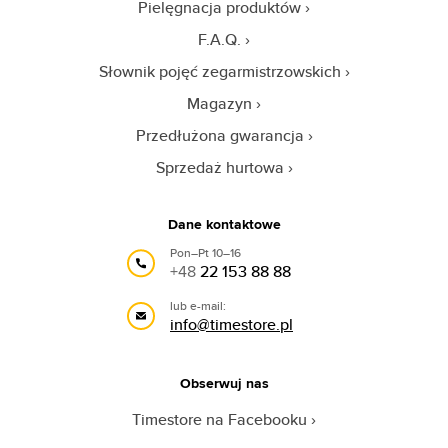
Pielęgnacja produktów
F.A.Q.
Słownik pojęć zegarmistrzowskich
Magazyn
Przedłużona gwarancja
Sprzedaż hurtowa
Dane kontaktowe
Pon–Pt 10–16
+48
22 153 88 88
lub e-mail:
info@timestore.pl
Obserwuj nas
Timestore na Facebooku