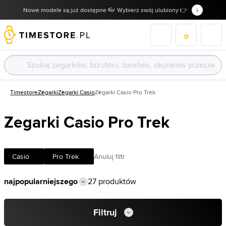
Nowe modele są już dostępne 👓 Wybierz swój ulubiony 👉
0
Timestore
Zegarki
Zegarki Casio
Zegarki Casio Pro Trek
Zegarki Casio Pro Trek
Casio
Pro Trek
Anuluj filtr
27 produktów
Filtruj