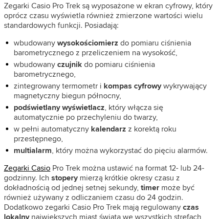
Zegarki Casio Pro Trek są wyposażone w ekran cyfrowy, który
oprócz czasu wyświetla również zmierzone wartości wielu
standardowych funkcji. Posiadają:
wbudowany
wysokościomierz
do pomiaru ciśnienia
barometrycznego z przeliczeniem na wysokość,
wbudowany
czujnik
do pomiaru ciśnienia
barometrycznego,
zintegrowany termometr i
kompas cyfrowy
wykrywający
magnetyczny biegun północny,
podświetlany wyświetlacz
, który włącza się
automatycznie po przechyleniu do twarzy,
w pełni automatyczny
kalendarz
z korektą roku
przestępnego,
multialarm
, który można wykorzystać do pięciu alarmów.
Zegarki Casio
Pro Trek można ustawić na format 12- lub 24-
godzinny. Ich
stopery
mierzą krótkie okresy czasu z
dokładnością od jednej setnej sekundy,
timer
może być
również używany z odliczaniem czasu do 24 godzin.
Dodatkowo zegarki Casio Pro Trek mają regulowany
czas
lokalny
największych miast świata we wszystkich strefach