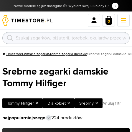
Nowe modele są już dostępne 👓 Wybierz swój ulubiony 👉
0
Timestore
Damskie zegarki
Srebrne zegarki damskie
Srebrne zegarki damskie To
Srebrne zegarki damskie
Tommy Hilfiger
Tommy Hilfiger
Dla kobiet
Srebrny
Anuluj filtr
224 produktów