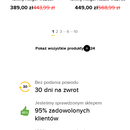
389,00 zł
443,99 zł
449,00 zł
568,99 zł
…
…
1
2
3
6
10
Pokaż wszystkie produkty
24
Bez podania powodu
30 dni na zwrot
Jesteśmy sprawdzonym sklepem
95% zadowolonych
klientów