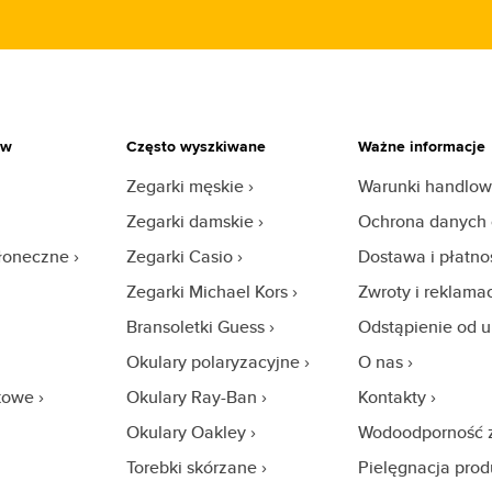
ów
Często wyszkiwane
Ważne informacje
Zegarki męskie
Warunki handlo
Zegarki damskie
Ochrona danych
słoneczne
Zegarki Casio
Dostawa i płatno
Zegarki Michael Kors
Zwroty i reklama
Bransoletki Guess
Odstąpienie od
Okulary polaryzacyjne
O nas
kowe
Okulary Ray-Ban
Kontakty
Okulary Oakley
Wodoodporność 
Torebki skórzane
Pielęgnacja pro