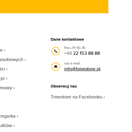
Dane kontaktowe
Pon–Pt 10–16
we
+48
22 153 88 88
 osobowych
lub e-mail:
ści
info@timestore.pl
cje
Obserwuj nas
 umowy
Timestore na Facebooku
zegarka
duktów