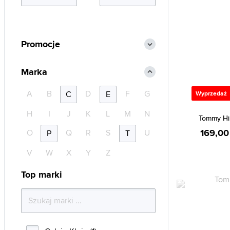
Promocje
Marka
A
B
D
F
G
C
E
Wyprzedaż
H
I
J
K
L
M
N
Tommy Hi
169,00
O
Q
R
S
U
P
T
V
W
X
Y
Z
Top marki