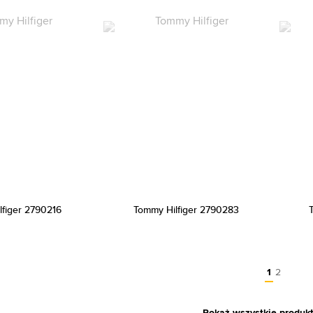
lfiger 2790216
Tommy Hilfiger 2790283
1
2
Pokaż wszystkie produk