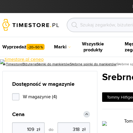
Wszystkie
Męs
Wyprzedaż
Marki
-20–50 %
produkty
zeg
Timestore
Biżuteria
Spinki do mankietów
Srebrne spinki do mankietów
Srebrne s
Srebrn
Dostępność w magazynie
W magazynie (4)
Tommy Hilfige
Cena
do