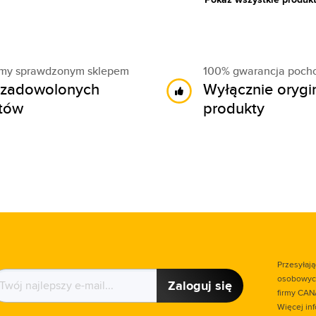
śmy sprawdzonym sklepem
100% gwarancja poch
zadowolonych
Wyłącznie orygi
ntów
produkty
Przesyłaj
osobowych
Zaloguj się
firmy CAN
Więcej in