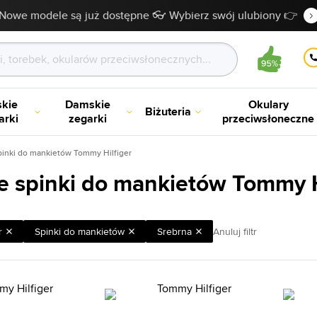
Nowe modele są już dostępne 👓 Wybierz swój ulubiony 👉
kie
Damskie
Okulary
Biżuteria
arki
zegarki
przeciwsłoneczne
pinki do mankietów Tommy Hilfiger
e spinki do mankietów Tommy H
r
Spinki do mankietów
Srebrna
Anuluj filtr