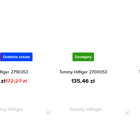
Ostatnia sztuka
Dostępny
lfiger 2790353
Tommy Hilfiger 2700053
 zł
172,27 zł
135,46 zł