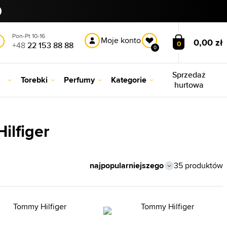
Pon-Pt 10-16
Moje konto
0,00 zł
0
+48
22 153 88 88
0
Sprzedaż
Torebki
Perfumy
Kategorie
hurtowa
ilfiger
35 produktów