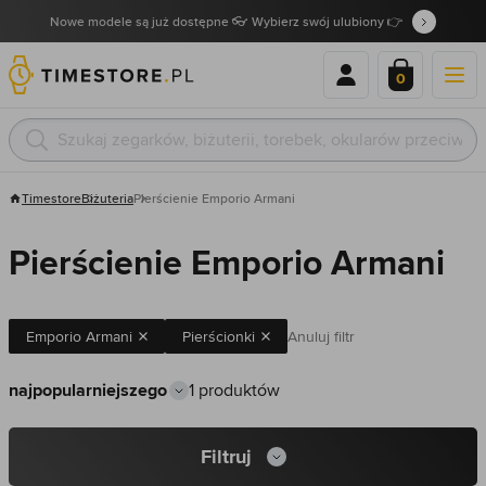
Nowe modele są już dostępne 👓 Wybierz swój ulubiony 👉
0
Timestore
Biżuteria
Pierścienie Emporio Armani
Pierścienie Emporio Armani
Emporio Armani
Pierścionki
Anuluj filtr
1 produktów
Filtruj