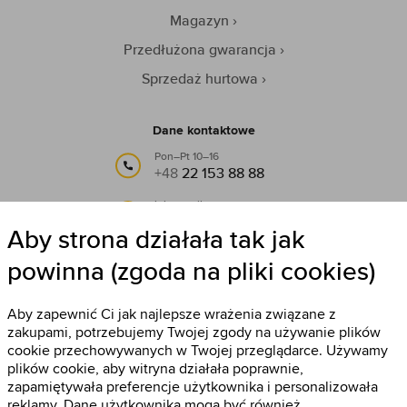
Magazyn
Przedłużona gwarancja
Sprzedaż hurtowa
Dane kontaktowe
Pon–Pt 10–16
+48
22 153 88 88
lub e-mail:
info@timestore.pl
Aby strona działała tak jak
powinna (zgoda na pliki cookies)
Obserwuj nas
Timestore na Facebooku
Aby zapewnić Ci jak najlepsze wrażenia związane z
zakupami, potrzebujemy Twojej zgody na używanie plików
cookie przechowywanych w Twojej przeglądarce. Używamy
plików cookie, aby witryna działała poprawnie,
zapamiętywała preferencje użytkownika i personalizowała
reklamy. Dane użytkownika mogą być również