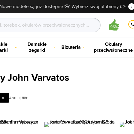
Nowe modele są już dostępne 👓 Wybierz swój ulubiony 👉
kie
Damskie
Okulary
Biżuteria
arki
zegarki
przeciwsłoneczne
y John Varvatos
Anuluj filtr