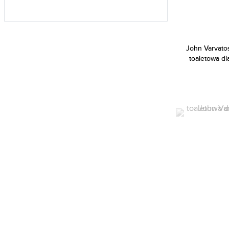
Aramis (5)
Ariana Grande (29)
Aristocrazy (5)
John Varvato
toaletowa d
Armaf (217)
Armand Basi (18)
Armani (Giorgio Armani) (191)
Atkinsons (35)
Avril Lavigne (3)
Azzaro (77)
Baldessarini (32)
Balenciaga (2)
Banana Republic (51)
Bebe (7)
Benetton (43)