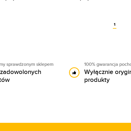
1
śmy sprawdzonym sklepem
100% gwarancja poch
zadowolonych
Wyłącznie orygi
ntów
produkty