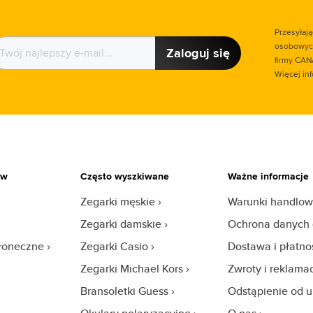
Przesyłaj
osobowych
Zaloguj się
firmy CAN
Więcej in
ów
Często wyszkiwane
Ważne informacje
Zegarki męskie
Warunki handlo
Zegarki damskie
Ochrona danych
słoneczne
Zegarki Casio
Dostawa i płatno
Zegarki Michael Kors
Zwroty i reklama
Bransoletki Guess
Odstąpienie od