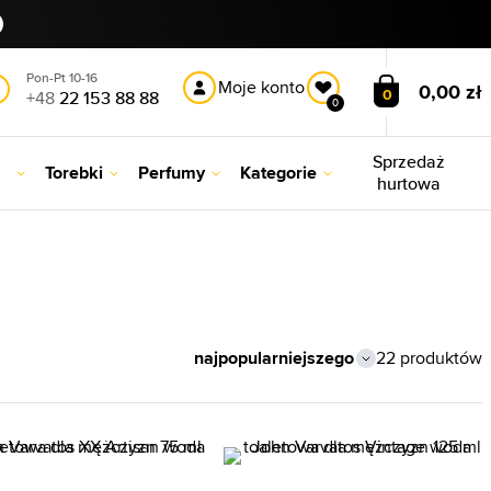
Pon-Pt 10-16
Moje konto
0,00 zł
0
+48
22 153 88 88
0
Sprzedaż
Torebki
Perfumy
Kategorie
hurtowa
22 produktów