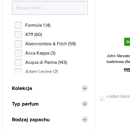
Formula 1 (4)
4711 (60)
D
Abercrombie & Fitch (59)
Acca Kappa (3)
John Varvat
toaletowa dl
Acqua di Parma (143)
11
Adam Levine (2)
Adidas (139)
Kolekcja
Adolfo Dominguez (43)
Afnan (92)
Typ perfum
Agent Provocateur (10)
Aigner (45)
Rodzaj zapachu
Ajmal (155)