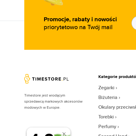
Caudalie (1)
Cerruti (20)
Promocje, rabaty i nowości
priorytetowo na Twój mail
Clarins (3)
Clean (57)
Clinique (18)
Coach (47)
Costume National (11)
Coty (8)
Kategorie produkt
Courreges (12)
Zegarki
Creed (65)
Timestore jest wiodącym
Biżuteria
sprzedawcą markowych akcesoriów
Cristiano Ronaldo (18)
Okulary przeciw
modowych w Europie.
Cuba (102)
Torebki
Custo Barcelona (1)
Perfumy
David Beckham (51)