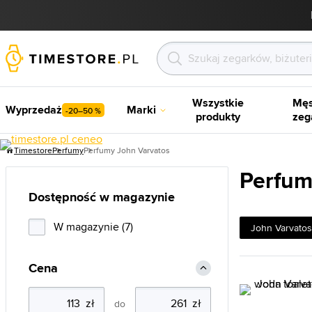
Wszystkie
Męs
Wyprzedaż
Marki
-20–50 %
produkty
zeg
Timestore
Perfumy
Perfumy John Varvatos
Perfum
Dostępność w magazynie
W magazynie (7)
John Varvatos
Cena
do