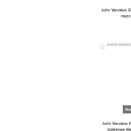
Bentley (23)
John Varvatos X
Betsey Johnson (1)
mężcz
Beyonce (5)
Bijan (2)
Bill Blass (4)
Biotherm (3)
Blumarine (1)
Bob Mackie (1)
Bond No. 9 (72)
Bottega Veneta (18)
Boucheron (39)
Bourjois (8)
Wy
Britney Spears (36)
John Varvatos 
Bruno Banani (82)
toaletowa dl