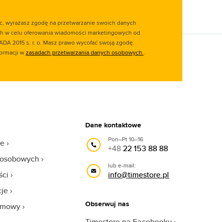
ąc, wyrażasz zgodę na przetwarzanie swoich danych
 w celu oferowania wiadomości marketingowych od
ADA 2015 s. r. o. Masz prawo wycofać swoją zgodę.
formacji w
zasadach przetwarzania danych osobowych.
.
Dane kontaktowe
Pon–Pt 10–16
we
+48
22 153 88 88
 osobowych
lub e-mail:
ści
info@timestore.pl
cje
Obserwuj nas
 umowy
Timestore na Facebooku