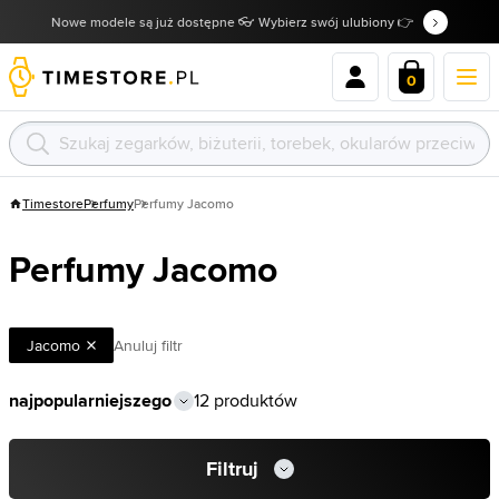
Nowe modele są już dostępne 👓 Wybierz swój ulubiony 👉
0
Timestore
Perfumy
Perfumy Jacomo
Perfumy Jacomo
Jacomo
Anuluj filtr
12 produktów
Filtruj