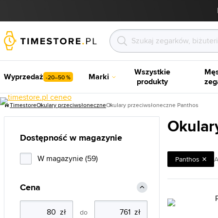
Wszystkie
Męs
Wyprzedaż
Marki
-20–50 %
produkty
zeg
Timestore
Okulary przeciwsłoneczne
Okulary przeciwsłoneczne Panthos
Okular
Dostępność w magazynie
W magazynie (59)
Panthos
A
Cena
do