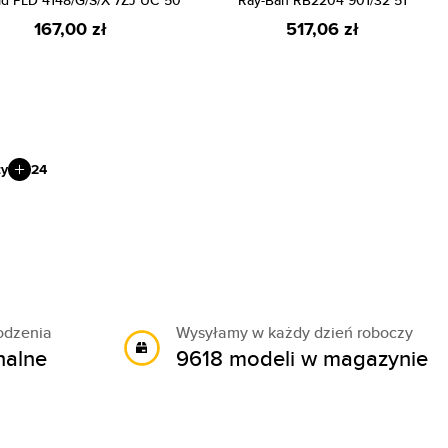
id PLD 4148/G/S/X 7ZJ UC 50
Ray-Ban RB2204 901/32 51
167,00 zł
517,06 zł
ty
24
odzenia
Wysyłamy w każdy dzień roboczy
nalne
9618 modeli w magazynie