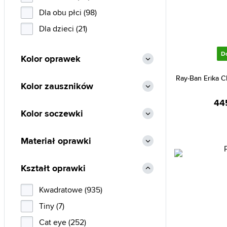
Levi's (1)
Dla obu płci (98)
Oakley (13)
Dla dzieci (21)
Polaroid (96)
D
Kolor oprawek
Polo Ralph Lauren (2)
Ray-Ban (22)
Ray-Ban Erika C
Kolor zauszników
Skechers (1)
44
Timberland (4)
Kolor soczewki
Tommy Hilfiger (10)
Materiał oprawki
Tommy Jeans (1)
Kształt oprawki
Kwadratowe (935)
Tiny (7)
Cat eye (252)