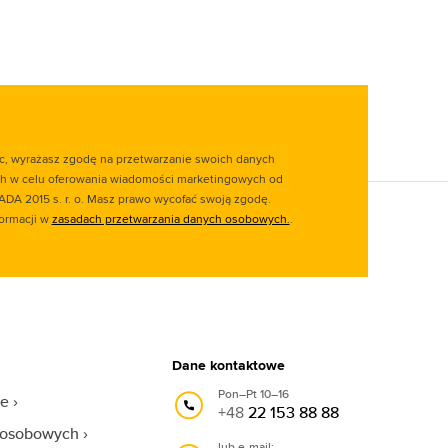
ąc, wyrażasz zgodę na przetwarzanie swoich danych
 w celu oferowania wiadomości marketingowych od
ADA 2015 s. r. o. Masz prawo wycofać swoją zgodę.
formacji w
zasadach przetwarzania danych osobowych.
.
Dane kontaktowe
Pon–Pt 10–16
we
+48
22 153 88 88
 osobowych
lub e-mail: