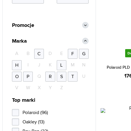
Promocje
Marka
A
B
D
E
C
F
G
D
I
J
K
M
N
H
L
Polaroid PLD
17
Q
U
O
P
R
S
T
V
W
X
Y
Z
Top marki
Polaroid (96)
Oakley (13)