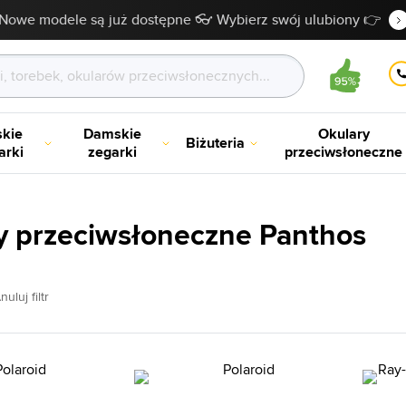
Nowe modele są już dostępne 👓 Wybierz swój ulubiony 👉
kie
Damskie
Okulary
Biżuteria
arki
zegarki
przeciwsłoneczne
y przeciwsłoneczne Panthos
nuluj filtr