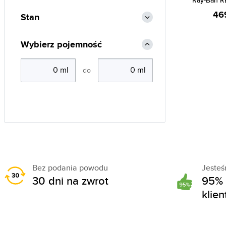
Ray-Ban R
46
Stan
Wybierz pojemność
do
Bez podania powodu
Jeste
30 dni na zwrot
95% 
klie