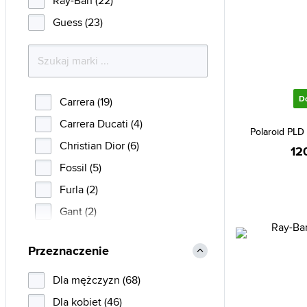
Ray-Ban (22)
Guess (23)
D
Carrera (19)
Carrera Ducati (4)
Polaroid PLD
Christian Dior (6)
12
Fossil (5)
Furla (2)
Gant (2)
Guess (23)
Przeznaczenie
Guess Factory (1)
Helly Hansen (1)
Dla mężczyzn (68)
Hugo Boss (20)
Dla kobiet (46)