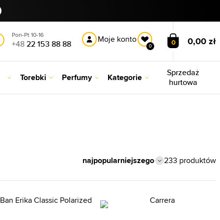
Pon-Pt 10-16
Moje konto
0,00 zł
0
+48
22 153 88 88
0
Sprzedaż
Torebki
Perfumy
Kategorie
hurtowa
233 produktów