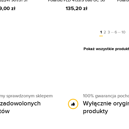
B2241 901/31 51
Polaroid PLD 4153/S 086 UC 50
Polaro
9,00 zł
135,20 zł
…
…
1
2
3
6
10
Pokaż wszystkie produk
śmy sprawdzonym sklepem
100% gwarancja poch
zadowolonych
Wyłącznie orygi
ntów
produkty