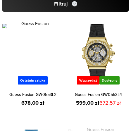
Filtruj
Ostatnia sztuka
Wyprzedaż
Dostępny
Guess Fusion GW0553L2
Guess Fusion GW0553L4
678,00 zł
599,00 zł
672,57 zł