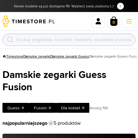
Nowe modele są już dostępne 👓 Wybierz swój ulubiony 👉
0
Timestore
Damskie zegarki
Damskie zegarki Guess
Damskie zegarki Guess Fusi
Damskie zegarki Guess
Fusion
Guess
Fusion
Dla kobiet
Anuluj filtr
5 produktów